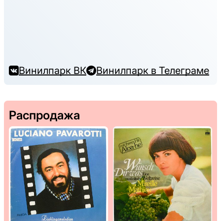
Винилпарк ВК
Винилпарк в Телеграме
Распродажа