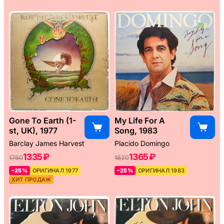
Gone To Earth (1-
My Life For A
st, UK), 1977
Song, 1983
Barclay James Harvest
Placido Domingo
1335 ₽
1365 ₽
1780
1820
–25%
ОРИГИНАЛ 1977
–25%
ОРИГИНАЛ 1983
ХИТ ПРОДАЖ