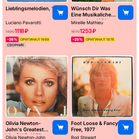
Lieblingsmelodien, 1989
Wünsch Dir Was
Eine Musikaliche
Weltreise, 1976
Luciano Pavarotti
Mireille Mathieu
1118 ₽
1253 ₽
1490
1670
–25%
ОРИГИНАЛ 1989
–25%
ОРИГИНАЛ 1976
СБОРНИК
Olivia Newton-
Foot Loose & Fancy
John's Greatest
Free, 1977
Hits (UK), 1977
Olivia Newton-John
Rod Stewart