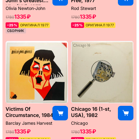
John's Greatest
Free, 1977
Hits (UK), 1977
Olivia Newton-John
Rod Stewart
1335 ₽
1335 ₽
1780
1780
–25%
ОРИГИНАЛ 1977
–25%
ОРИГИНАЛ 1977
СБОРНИК
Victims Of
Chicago 16 (1-st,
Circumstance, 1984
USA), 1982
Barclay James Harvest
Chicago
1335 ₽
1335 ₽
1780
1780