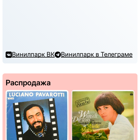
Винилпарк ВК
Винилпарк в Телеграме
Распродажа