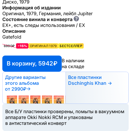
Диско, 1979
Информация об издании
Оригинал, 1979, Германия, лейбл Jupiter
?
Состояние винила и конверта
EX+, есть следы использования / EX
Описание
Gatefold
6990₽
−15%
ОРИГИНАЛ 1979
БЕСТСЕЛЛЕР
В наличии
В корзину, 5942 ₽
на складе
Другие варианты
Все пластинки
этого альбома
Dschinghis Khan →
от 2990₽
→
Все Б/У пластинки проверены, помыты в вакуумном
аппарате Okki Nokki RCM и упакованы
в антистатический конверт