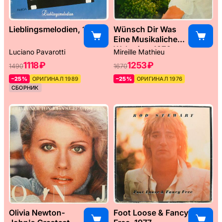
Lieblingsmelodien, 1989
Wünsch Dir Was
Eine Musikaliche
Weltreise, 1976
Luciano Pavarotti
Mireille Mathieu
1118 ₽
1253 ₽
1490
1670
–25%
ОРИГИНАЛ 1989
–25%
ОРИГИНАЛ 1976
СБОРНИК
Olivia Newton-
Foot Loose & Fancy