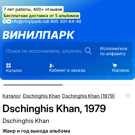
7 лет работы, 400+ отзывов
Бесплатная доставка от 5 альбомов
info@vinylpark.ru
8 800 301-64-48
ВИНИЛПАРК
Исполнители
по алфавиту
Кабинет и заказы
Корзина
Каталог
Реальные фото пластинки.
Нажмите, чтобы увеличить
Каталог
/
Dschinghis Khan
/
Dschinghis Khan (1979)
Dschinghis Khan, 1979
Dschinghis Khan
Жанр и год выхода альбома