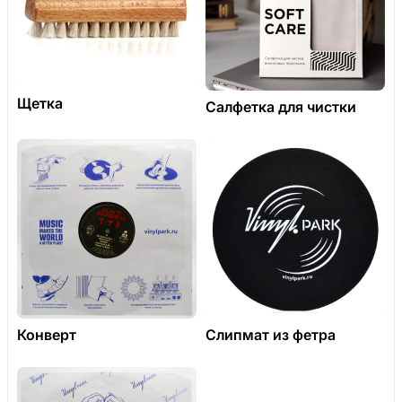
Щетка
Салфетка для чистки
Конверт
Слипмат из фетра