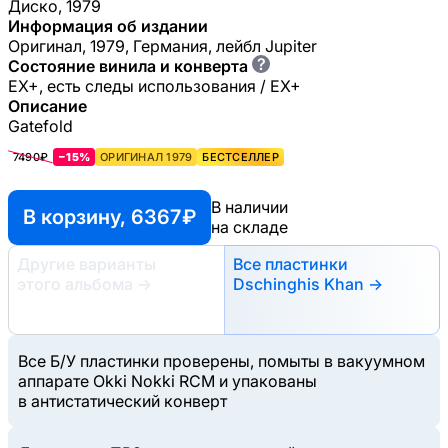
Диско, 1979
Информация об издании
Оригинал, 1979, Германия, лейбл Jupiter
?
Состояние винила и конверта
EX+, есть следы использования / EX+
Описание
Gatefold
7490₽
−15%
ОРИГИНАЛ 1979
БЕСТСЕЛЛЕР
В наличии
В корзину, 6367 ₽
на складе
Другие варианты
Все пластинки
этого альбома
→
Dschinghis Khan →
Все Б/У пластинки проверены, помыты в вакуумном
аппарате Okki Nokki RCM и упакованы
в антистатический конверт