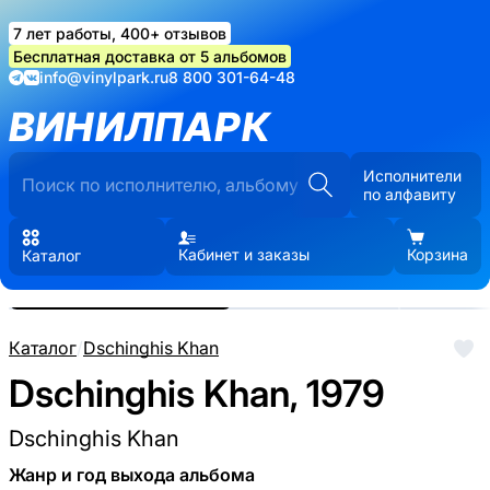
7 лет работы, 400+ отзывов
Бесплатная доставка от 5 альбомов
info@vinylpark.ru
8 800 301-64-48
ВИНИЛПАРК
Исполнители
по алфавиту
Кабинет и заказы
Корзина
Каталог
Реальные фото пластинки.
Нажмите, чтобы увеличить
Каталог
/
Dschinghis Khan
Dschinghis Khan, 1979
Dschinghis Khan
Жанр и год выхода альбома