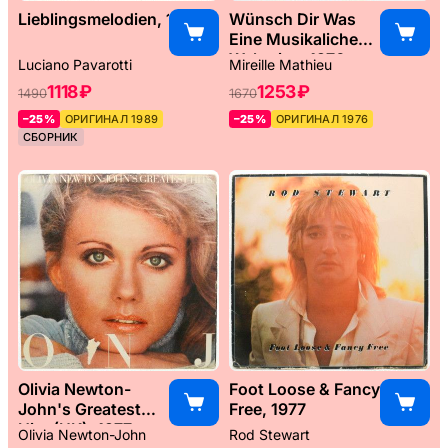
Lieblingsmelodien, 1989
Wünsch Dir Was
Eine Musikaliche
Weltreise, 1976
Luciano Pavarotti
Mireille Mathieu
1118 ₽
1253 ₽
1490
1670
–25%
ОРИГИНАЛ 1989
–25%
ОРИГИНАЛ 1976
СБОРНИК
Olivia Newton-
Foot Loose & Fancy
John's Greatest
Free, 1977
Hits (UK), 1977
Olivia Newton-John
Rod Stewart