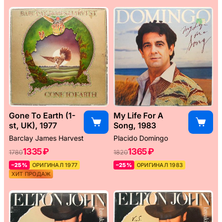
Gone To Earth (1-
My Life For A
st, UK), 1977
Song, 1983
Barclay James Harvest
Placido Domingo
1335 ₽
1365 ₽
1780
1820
–25%
ОРИГИНАЛ 1977
–25%
ОРИГИНАЛ 1983
ХИТ ПРОДАЖ