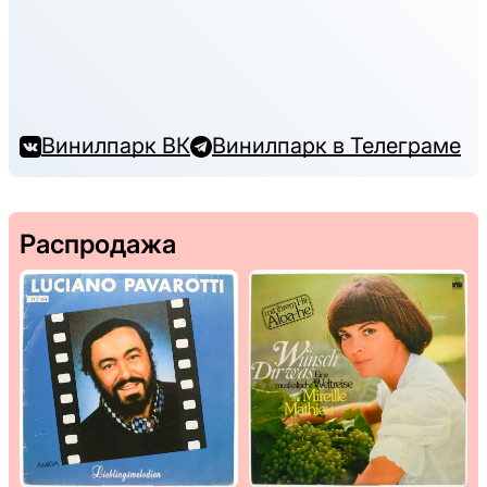
Винилпарк ВК
Винилпарк в Телеграме
Распродажа