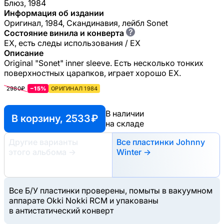
Блюз, 1984
Информация об издании
Оригинал, 1984, Скандинавия, лейбл Sonet
?
Состояние винила и конверта
EX, есть следы использования / EX
Описание
Original "Sonet" inner sleeve. Есть несколько тонких
поверхностных царапков, играет хорошо ЕХ.
2980₽
−15%
ОРИГИНАЛ 1984
В наличии
В корзину, 2533 ₽
на складе
Другие варианты
Все пластинки Johnny
этого альбома
→
Winter →
Все Б/У пластинки проверены, помыты в вакуумном
аппарате Okki Nokki RCM и упакованы
в антистатический конверт