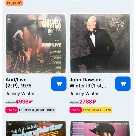
РЕДКИЙ
And/Live
John Dawson
(2LP), 1975
Winter III (1-st,
USA), 1974
Johnny Winter
Johnny Winter
4998 ₽
2788 ₽
5880
3280
–15%
ПЕРЕИЗДАНИЕ 1981
–15%
ОРИГИНАЛ 1974