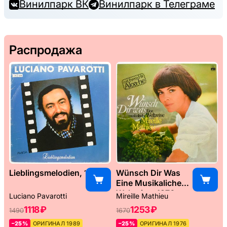
Винилпарк ВК
Винилпарк в Телеграме
Распродажа
Lieblingsmelodien, 1989
Wünsch Dir Was
Eine Musikaliche
Weltreise, 1976
Luciano Pavarotti
Mireille Mathieu
1118 ₽
1253 ₽
1490
1670
–25%
ОРИГИНАЛ 1989
–25%
ОРИГИНАЛ 1976