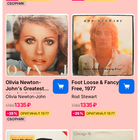
СБОРНИК
Olivia Newton-
Foot Loose & Fancy
John's Greatest
Free, 1977
Hits (UK), 1977
Olivia Newton-John
Rod Stewart
1335 ₽
1335 ₽
1780
1780
–25%
ОРИГИНАЛ 1977
–25%
ОРИГИНАЛ 1977
СБОРНИК