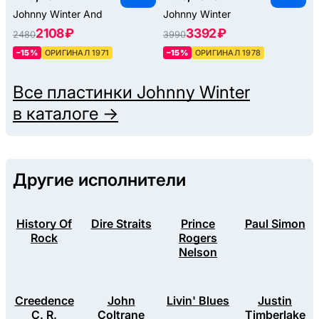
Johnny Winter And
Johnny Winter
2108 ₽
3392 ₽
2480
3990
–15%
ОРИГИНАЛ 1971
–15%
ОРИГИНАЛ 1978
Все пластинки
Johnny Winter
в каталоге →
Другие исполнители
History Of
Dire Straits
Prince
Paul Simon
Rock
Rogers
Nelson
Creedence
John
Livin' Blues
Justin
C. R.
Coltrane
Timberlake