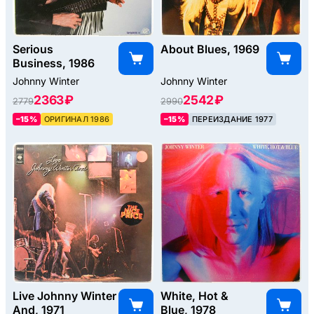
Serious
About Blues, 1969
Business, 1986
Johnny Winter
Johnny Winter
2363 ₽
2542 ₽
2779
2990
–15%
ОРИГИНАЛ 1986
–15%
ПЕРЕИЗДАНИЕ 1977
Live Johnny Winter
White, Hot &
And, 1971
Blue, 1978