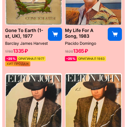
Gone To Earth (1-
My Life For A
st, UK), 1977
Song, 1983
Barclay James Harvest
Placido Domingo
1335 ₽
1365 ₽
1780
1820
–25%
ОРИГИНАЛ 1977
–25%
ОРИГИНАЛ 1983
ХИТ ПРОДАЖ