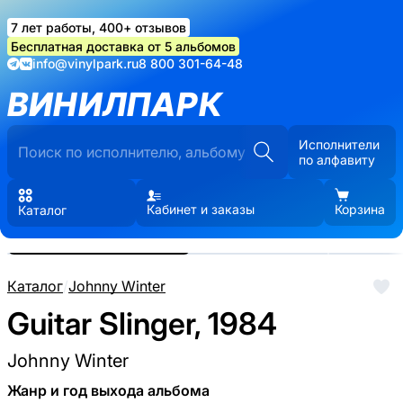
7 лет работы, 400+ отзывов
Бесплатная доставка от 5 альбомов
info@vinylpark.ru
8 800 301-64-48
ВИНИЛПАРК
Исполнители
по алфавиту
Кабинет и заказы
Корзина
Каталог
Реальные фото пластинки.
Нажмите, чтобы увеличить
Каталог
/
Johnny Winter
Guitar Slinger, 1984
Johnny Winter
Жанр и год выхода альбома