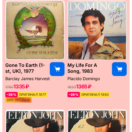
Gone To Earth (1-
My Life For A
st, UK), 1977
Song, 1983
Barclay James Harvest
Placido Domingo
1335 ₽
1365 ₽
1780
1820
–25%
ОРИГИНАЛ 1977
–25%
ОРИГИНАЛ 1983
ХИТ ПРОДАЖ