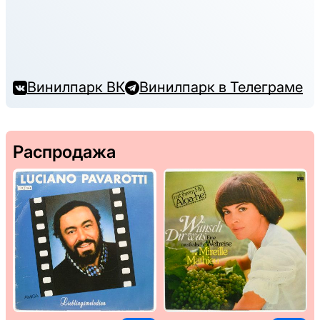
Винилпарк ВК
Винилпарк в Телеграме
Распродажа