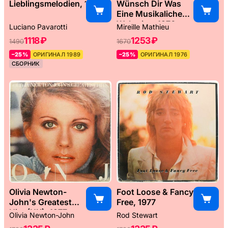
Lieblingsmelodien, 1989
Wünsch Dir Was
Eine Musikaliche
Weltreise, 1976
Luciano Pavarotti
Mireille Mathieu
1118 ₽
1253 ₽
1490
1670
–25%
ОРИГИНАЛ 1989
–25%
ОРИГИНАЛ 1976
СБОРНИК
Olivia Newton-
Foot Loose & Fancy
John's Greatest
Free, 1977
Hits (UK), 1977
Olivia Newton-John
Rod Stewart