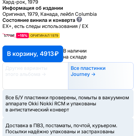
Хард-рок, 1979
Информация об издании
Оригинал, 1979, Канада, лейбл Columbia
?
Состояние винила и конверта
EX+, есть следы использования / EX
5779₽
−15%
ОРИГИНАЛ 1979
В наличии
В корзину, 4913 ₽
на складе
Другие варианты
Все пластинки
этого альбома
→
Journey →
Все Б/У пластинки проверены, помыты в вакуумном
аппарате Okki Nokki RCM и упакованы
в антистатический конверт
Доставка в ПВЗ, постаматы, почтой, курьером.
Посылки надёжно упакованы и застрахованы