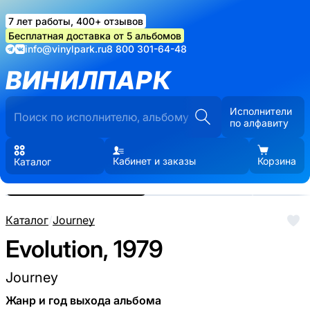
7 лет работы, 400+ отзывов
Бесплатная доставка от 5 альбомов
info@vinylpark.ru
8 800 301-64-48
ВИНИЛПАРК
Исполнители
по алфавиту
Кабинет и заказы
Корзина
Каталог
Реальные фото пластинки.
Нажмите, чтобы увеличить
Каталог
/
Journey
Evolution, 1979
Journey
Жанр и год выхода альбома