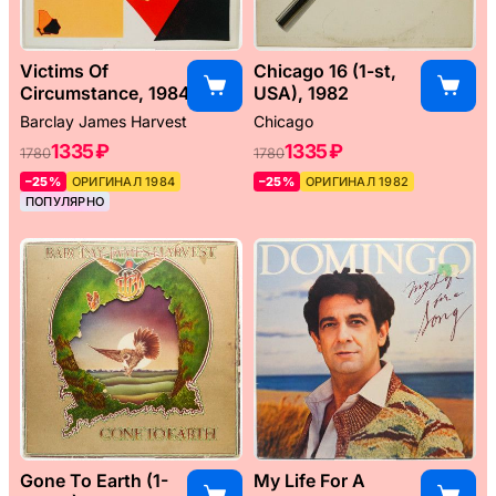
Victims Of
Chicago 16 (1-st,
Circumstance, 1984
USA), 1982
Barclay James Harvest
Chicago
1335 ₽
1335 ₽
1780
1780
–25%
ОРИГИНАЛ 1984
–25%
ОРИГИНАЛ 1982
ПОПУЛЯРНО
Gone To Earth (1-
My Life For A