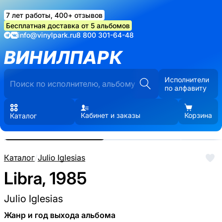
7 лет работы, 400+ отзывов
Бесплатная доставка от 5 альбомов
info@vinylpark.ru
8 800 301-64-48
ВИНИЛПАРК
Исполнители
по алфавиту
Кабинет и заказы
Корзина
Каталог
Реальные фото пластинки.
Нажмите, чтобы увеличить
Каталог
/
Julio Iglesias
Libra, 1985
Julio Iglesias
Жанр и год выхода альбома