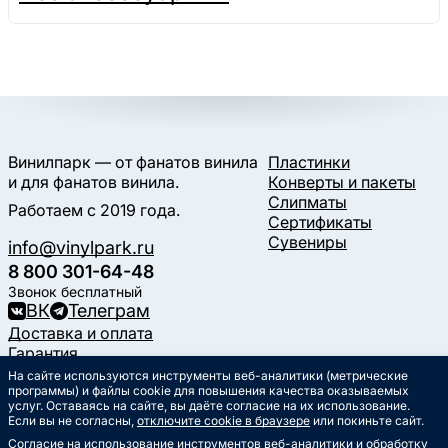
Винилпарк — от фанатов винила
Пластинки
и для фанатов винила.
Конверты и пакеты
Слипматы
Работаем с 2019 года.
Сертификаты
Сувениры
info@vinylpark.ru
8 800 301-64-48
Звонок бесплатный
ВК
Телеграм
Доставка и оплата
Гарантия
Контакты
На сайте используются инструменты веб-аналитики (метрические
Статьи
программы) и файлы cookie для повышения качества оказываемых
услуг. Оставаясь на сайте, вы даёте согласие на их использование.
Музыкальный календарь
Если вы не согласны,
отключите cookie в браузере
или покиньте сайт.
Документы
Согласие на использование инструментов веб-аналитики и обработку