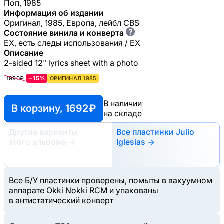
Поп, 1985
Информация об издании
Оригинал, 1985, Европа, лейбл CBS
?
Состояние винила и конверта
EX, есть следы использования / EX
Описание
2-sided 12" lyrics sheet with a photo
1990₽
−15%
ОРИГИНАЛ 1985
В наличии
В корзину, 1692 ₽
на складе
Другие варианты
Все пластинки Julio
этого альбома
→
Iglesias →
Все Б/У пластинки проверены, помыты в вакуумном
аппарате Okki Nokki RCM и упакованы
в антистатический конверт