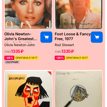
Olivia Newton-
Foot Loose & Fancy
John's Greatest
Free, 1977
Hits (UK), 1977
Olivia Newton-John
Rod Stewart
1335 ₽
1335 ₽
1780
1780
–25%
ОРИГИНАЛ 1977
–25%
ОРИГИНАЛ 1977
СБОРНИК