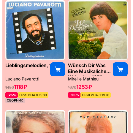
Lieblingsmelodien, 1989
Wünsch Dir Was
Eine Musikaliche
Weltreise, 1976
Luciano Pavarotti
Mireille Mathieu
1118 ₽
1253 ₽
1490
1670
–25%
ОРИГИНАЛ 1989
–25%
ОРИГИНАЛ 1976
СБОРНИК