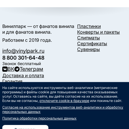
Винилпарк — от фанатов винила
Пластинки
и для фанатов винила.
Конверты и пакеты
Слипматы
Работаем с 2019 года.
Сертификаты
Сувениры
info@vinylpark.ru
8 800 301-64-48
Звонок бесплатный
ВК
Телеграм
Доставка и оплата
Гарантия
Контакты
На сайте используются инструменты веб-аналитики (метрические
Статьи
программы) и файлы cookie для повышения качества оказываемых
услуг. Оставаясь на сайте, вы даёте согласие на их использование.
Музыкальный календарь
Если вы не согласны,
отключите cookie в браузере
или покиньте сайт.
Документы
Согласие на использование инструментов веб-аналитики и обработку
Публичная оферта
персональных данных
Политика обработки
персональных данных
Политика обработки персональных данных
Согласие на обработку
персональных данных