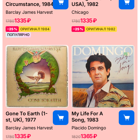
Circumstance, 1984
USA), 1982
Barclay James Harvest
Chicago
1335 ₽
1335 ₽
1780
1780
–25%
ОРИГИНАЛ 1984
–25%
ОРИГИНАЛ 1982
ПОПУЛЯРНО
Gone To Earth (1-
My Life For A
st, UK), 1977
Song, 1983
Barclay James Harvest
Placido Domingo
1335 ₽
1365 ₽
1780
1820