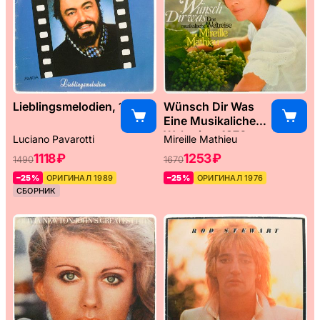
Lieblingsmelodien, 1989
Wünsch Dir Was
Eine Musikaliche
Weltreise, 1976
Luciano Pavarotti
Mireille Mathieu
1118 ₽
1253 ₽
1490
1670
–25%
ОРИГИНАЛ 1989
–25%
ОРИГИНАЛ 1976
СБОРНИК