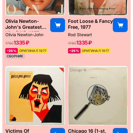
Olivia Newton-
Foot Loose & Fancy
John's Greatest
Free, 1977
Hits (UK), 1977
Olivia Newton-John
Rod Stewart
1335 ₽
1335 ₽
1780
1780
–25%
ОРИГИНАЛ 1977
–25%
ОРИГИНАЛ 1977
СБОРНИК
Victims Of
Chicago 16 (1-st,