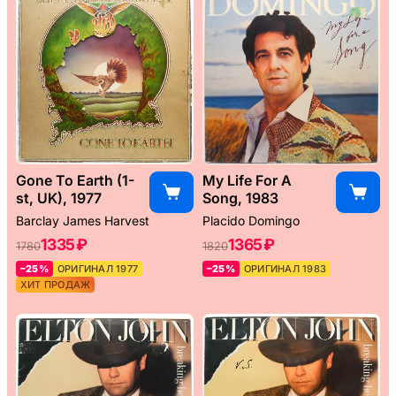
Gone To Earth (1-
My Life For A
st, UK), 1977
Song, 1983
Barclay James Harvest
Placido Domingo
1335 ₽
1365 ₽
1780
1820
–25%
ОРИГИНАЛ 1977
–25%
ОРИГИНАЛ 1983
ХИТ ПРОДАЖ