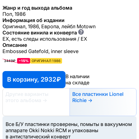
Жанр и год выхода альбома
Поп, 1986
Информация об издании
Оригинал, 1986, Европа, лейбл Motown
?
Состояние винила и конверта
EX, есть следы использования / EX
Описание
Embossed Gatefold, inner sleeve
3449₽
−15%
ОРИГИНАЛ 1986
В наличии
В корзину, 2932 ₽
на складе
Другие варианты
Все пластинки Lionel
этого альбома
→
Richie →
Все Б/У пластинки проверены, помыты в вакуумном
аппарате Okki Nokki RCM и упакованы
в антистатический конверт