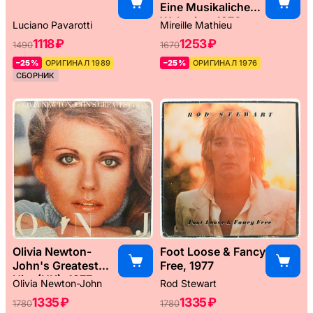
Eine Musikaliche
Weltreise, 1976
Luciano Pavarotti
Mireille Mathieu
1118 ₽
1253 ₽
1490
1670
–25%
ОРИГИНАЛ 1989
–25%
ОРИГИНАЛ 1976
СБОРНИК
Olivia Newton-
Foot Loose & Fancy
John's Greatest
Free, 1977
Hits (UK), 1977
Olivia Newton-John
Rod Stewart
1335 ₽
1335 ₽
1780
1780