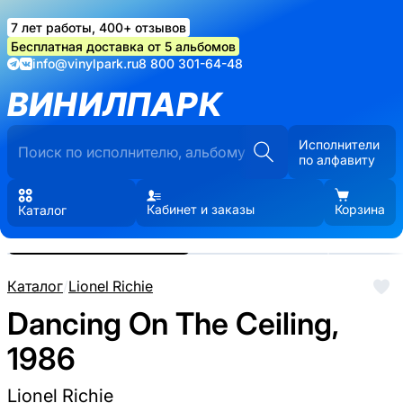
7 лет работы, 400+ отзывов
Бесплатная доставка от 5 альбомов
info@vinylpark.ru
8 800 301-64-48
ВИНИЛПАРК
Исполнители
по алфавиту
Кабинет и заказы
Корзина
Каталог
Реальные фото пластинки.
Нажмите, чтобы увеличить
Каталог
/
Lionel Richie
Dancing On The Ceiling,
1986
Lionel Richie