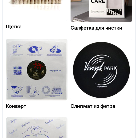
Щетка
Салфетка для чистки
Конверт
Слипмат из фетра