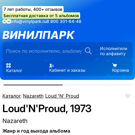
7 лет работы, 400+ отзывов
Бесплатная доставка от 5 альбомов
info@vinylpark.ru
8 800 301-64-48
ВИНИЛПАРК
Исполнители
по алфавиту
Кабинет и заказы
Корзина
Каталог
Реальные фото пластинки.
Нажмите, чтобы увеличить
Каталог
/
Nazareth
/
Loud 'N' Proud
Loud'N'Proud, 1973
Nazareth
Жанр и год выхода альбома