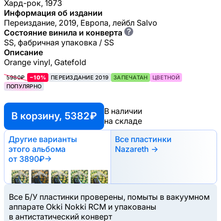
Хард-рок, 1973
Информация об издании
Переиздание, 2019, Европа, лейбл Salvo
?
Состояние винила и конверта
SS, фабричная упаковка / SS
Описание
Orange vinyl, Gatefold
5980₽
−10%
ПЕРЕИЗДАНИЕ 2019
ЗАПЕЧАТАН
ЦВЕТНОЙ
ПОПУЛЯРНО
В наличии
В корзину, 5382 ₽
на складе
Другие варианты
Все пластинки
этого альбома
Nazareth →
от 3890₽
→
Все Б/У пластинки проверены, помыты в вакуумном
аппарате Okki Nokki RCM и упакованы
в антистатический конверт