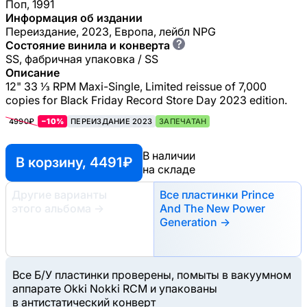
Поп, 1991
Информация об издании
Переиздание, 2023, Европа, лейбл NPG
?
Состояние винила и конверта
SS, фабричная упаковка / SS
Описание
12" 33 ⅓ RPM Maxi-Single, Limited reissue of 7,000
copies for Black Friday Record Store Day 2023 edition.
4990₽
−10%
ПЕРЕИЗДАНИЕ 2023
ЗАПЕЧАТАН
В наличии
В корзину, 4491 ₽
на складе
Другие варианты
Все пластинки Prince
этого альбома
→
And The New Power
Generation →
Все Б/У пластинки проверены, помыты в вакуумном
аппарате Okki Nokki RCM и упакованы
в антистатический конверт