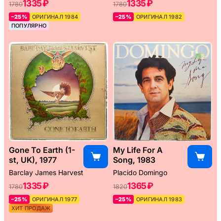
1335 ₽
1335 ₽
1780
1780
–25%
ОРИГИНАЛ 1984
–25%
ОРИГИНАЛ 1982
ПОПУЛЯРНО
Gone To Earth (1-
My Life For A
st, UK), 1977
Song, 1983
Barclay James Harvest
Placido Domingo
1335 ₽
1365 ₽
1780
1820
–25%
ОРИГИНАЛ 1977
–25%
ОРИГИНАЛ 1983
ХИТ ПРОДАЖ