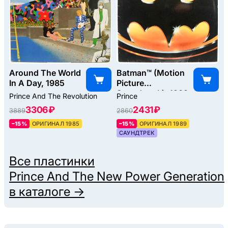
Around The World
Batman™ (Motion
In A Day, 1985
Picture
Soundtrack), 1989
Prince And The Revolution
Prince
3306 ₽
2431 ₽
3889
2860
–15%
ОРИГИНАЛ 1985
–15%
ОРИГИНАЛ 1989
САУНДТРЕК
Все пластинки
Prince And The New Power Generation
в каталоге →