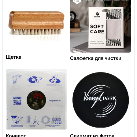
Щетка
Салфетка для чистки
Конверт
Слипмат из фетра