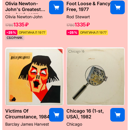
Olivia Newton-
Foot Loose & Fancy
John's Greatest
Free, 1977
Hits (UK), 1977
Olivia Newton-John
Rod Stewart
1335 ₽
1335 ₽
1780
1780
–25%
ОРИГИНАЛ 1977
–25%
ОРИГИНАЛ 1977
СБОРНИК
Victims Of
Chicago 16 (1-st,
Circumstance, 1984
USA), 1982
Barclay James Harvest
Chicago