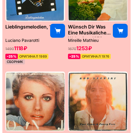
Lieblingsmelodien, 1989
Wünsch Dir Was
Eine Musikaliche
Weltreise, 1976
Luciano Pavarotti
Mireille Mathieu
1118 ₽
1253 ₽
1490
1670
–25%
ОРИГИНАЛ 1989
–25%
ОРИГИНАЛ 1976
СБОРНИК