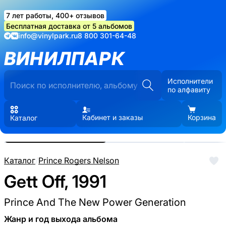
7 лет работы, 400+ отзывов
Бесплатная доставка от 5 альбомов
info@vinylpark.ru
8 800 301-64-48
ВИНИЛПАРК
Исполнители
по алфавиту
Кабинет и заказы
Корзина
Каталог
Реальные фото пластинки.
Нажмите, чтобы увеличить
Каталог
/
Prince Rogers Nelson
Gett Off, 1991
Prince And The New Power Generation
Жанр и год выхода альбома