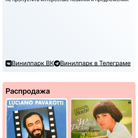
Винилпарк ВК
Винилпарк в Телеграме
Распродажа