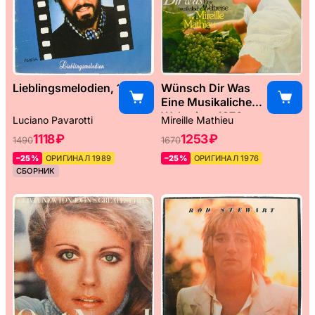
Lieblingsmelodien, 1989
Wünsch Dir Was
Eine Musikaliche
Weltreise, 1976
Luciano Pavarotti
Mireille Mathieu
1118 ₽
1253 ₽
1490
1670
–25%
ОРИГИНАЛ 1989
–25%
ОРИГИНАЛ 1976
СБОРНИК