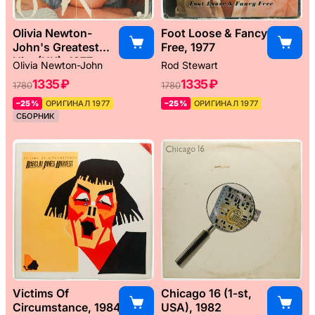
Olivia Newton-
Foot Loose & Fancy
John's Greatest
Free, 1977
Hits (UK), 1977
Olivia Newton-John
Rod Stewart
1335 ₽
1335 ₽
1780
1780
–25%
ОРИГИНАЛ 1977
–25%
ОРИГИНАЛ 1977
СБОРНИК
Victims Of
Chicago 16 (1-st,
Circumstance, 1984
USA), 1982