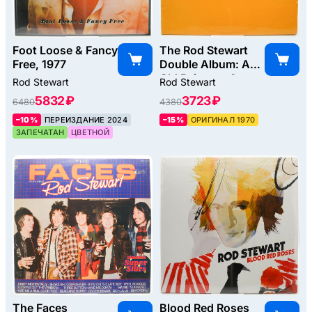
Foot Loose & Fancy
The Rod Stewart
Free, 1977
Double Album: An
Old Raincoat &
Rod Stewart
Rod Stewart
Gasoline Alley
5832 ₽
3723 ₽
6480
4380
(2LP), 1970
–10%
ПЕРЕИЗДАНИЕ 2024
–15%
ОРИГИНАЛ 1970
ЗАПЕЧАТАН
ЦВЕТНОЙ
The Faces
Blood Red Roses