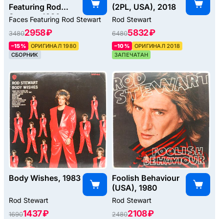
Featuring Rod
(2PL, USA), 2018
Stewart, 1980
Faces Featuring Rod Stewart
Rod Stewart
2958 ₽
5832 ₽
3480
6480
–15%
ОРИГИНАЛ 1980
–10%
ОРИГИНАЛ 2018
СБОРНИК
ЗАПЕЧАТАН
Body Wishes, 1983
Foolish Behaviour
(USA), 1980
Rod Stewart
Rod Stewart
1437 ₽
2108 ₽
1690
2480