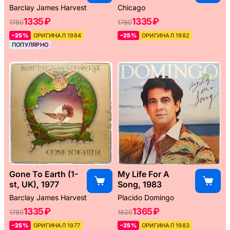
Barclay James Harvest
Chicago
1335 ₽
1335 ₽
1780
1780
–25%
ОРИГИНАЛ 1984
–25%
ОРИГИНАЛ 1982
ПОПУЛЯРНО
Gone To Earth (1-
My Life For A
st, UK), 1977
Song, 1983
Barclay James Harvest
Placido Domingo
1335 ₽
1365 ₽
1780
1820
–25%
ОРИГИНАЛ 1977
–25%
ОРИГИНАЛ 1983