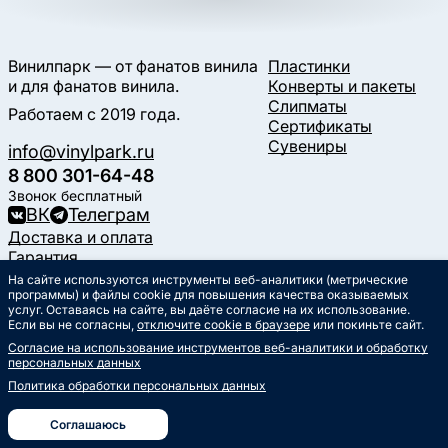
Винилпарк — от фанатов винила
Пластинки
и для фанатов винила.
Конверты и пакеты
Слипматы
Работаем с 2019 года.
Сертификаты
Сувениры
info@vinylpark.ru
8 800 301-64-48
Звонок бесплатный
ВК
Телеграм
Доставка и оплата
Гарантия
Контакты
На сайте используются инструменты веб-аналитики (метрические
программы) и файлы cookie для повышения качества оказываемых
Статьи
услуг. Оставаясь на сайте, вы даёте согласие на их использование.
Музыкальный календарь
Если вы не согласны,
отключите cookie в браузере
или покиньте сайт.
Документы
Согласие на использование инструментов веб-аналитики и обработку
Публичная оферта
персональных данных
Политика обработки
персональных данных
Политика обработки персональных данных
Согласие на обработку
персональных данных
Соглашаюсь