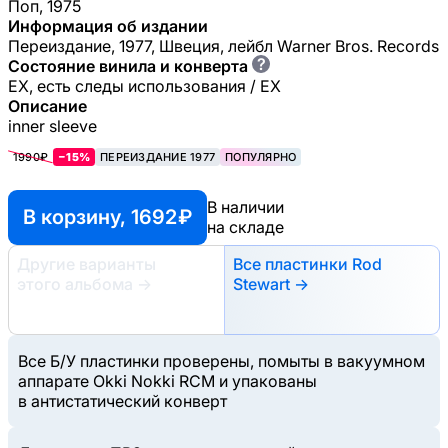
Поп, 1975
Информация об издании
Переиздание, 1977, Швеция, лейбл Warner Bros. Records
?
Состояние винила и конверта
EX, есть следы использования / EX
Описание
inner sleeve
1990₽
−15%
ПЕРЕИЗДАНИЕ 1977
ПОПУЛЯРНО
В наличии
В корзину, 1692 ₽
на складе
Другие варианты
Все пластинки Rod
этого альбома
→
Stewart →
Все Б/У пластинки проверены, помыты в вакуумном
аппарате Okki Nokki RCM и упакованы
в антистатический конверт