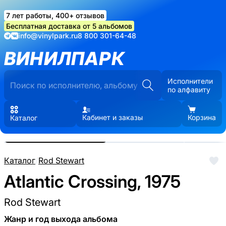
7 лет работы, 400+ отзывов
Бесплатная доставка от 5 альбомов
info@vinylpark.ru
8 800 301-64-48
ВИНИЛПАРК
Исполнители
по алфавиту
Кабинет и заказы
Корзина
Каталог
Реальные фото пластинки.
Нажмите, чтобы увеличить
Каталог
/
Rod Stewart
Atlantic Crossing, 1975
Rod Stewart
Жанр и год выхода альбома