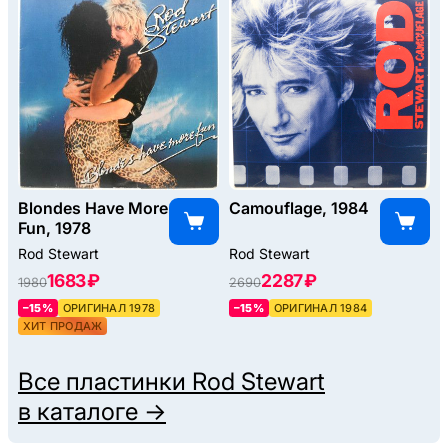
Blondes Have More
Camouflage, 1984
Fun, 1978
Rod Stewart
Rod Stewart
1683 ₽
2287 ₽
1980
2690
–15%
ОРИГИНАЛ 1978
–15%
ОРИГИНАЛ 1984
ХИТ ПРОДАЖ
Все пластинки
Rod Stewart
в каталоге →