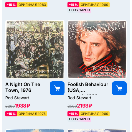
–15%
ОРИГИНАЛ 1983
–15%
ОРИГИНАЛ 1980
ПОПУЛЯРНО
A Night On The
Foolish Behaviour
Town, 1976
(USA,
poster), 1980
Rod Stewart
Rod Stewart
1938 ₽
2193 ₽
2280
2580
–15%
ОРИГИНАЛ 1976
–15%
ОРИГИНАЛ 1980
ПОПУЛЯРНО