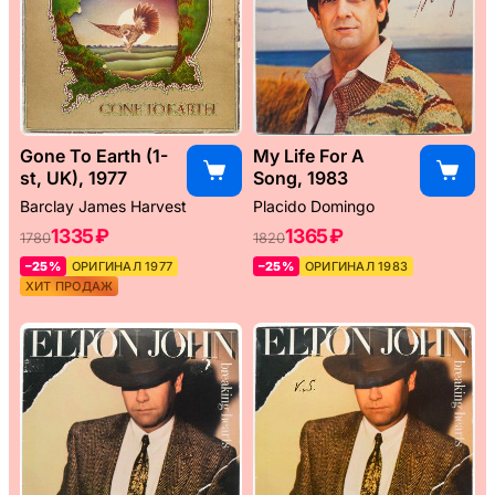
Gone To Earth (1-
My Life For A
st, UK), 1977
Song, 1983
Barclay James Harvest
Placido Domingo
1335 ₽
1365 ₽
1780
1820
–25%
ОРИГИНАЛ 1977
–25%
ОРИГИНАЛ 1983
ХИТ ПРОДАЖ