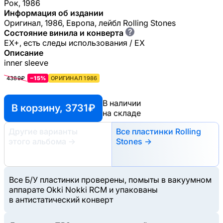
Рок, 1986
Информация об издании
Оригинал, 1986, Европа, лейбл Rolling Stones
?
Состояние винила и конверта
EX+, есть следы использования / EX
Описание
inner sleeve
4389₽
−15%
ОРИГИНАЛ 1986
В наличии
В корзину, 3731 ₽
на складе
Другие варианты
Все пластинки Rolling
этого альбома
→
Stones →
Все Б/У пластинки проверены, помыты в вакуумном
аппарате Okki Nokki RCM и упакованы
в антистатический конверт