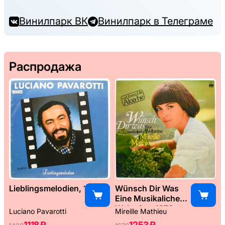
Винилпарк ВК
Винилпарк в Телеграме
Распродажа
Lieblingsmelodien, 1989
Wünsch Dir Was
Eine Musikaliche
Weltreise, 1976
Luciano Pavarotti
Mireille Mathieu
1118 ₽
1253 ₽