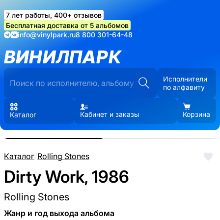
7 лет работы, 400+ отзывов
Бесплатная доставка от 5 альбомов
info@vinylpark.ru
8 800 301-64-48
ВИНИЛПАРК
Исполнители
по алфавиту
Кабинет и заказы
Корзина
Каталог
Реальные фото пластинки.
Нажмите, чтобы увеличить
Каталог
/
Rolling Stones
Dirty Work, 1986
Rolling Stones
Жанр и год выхода альбома