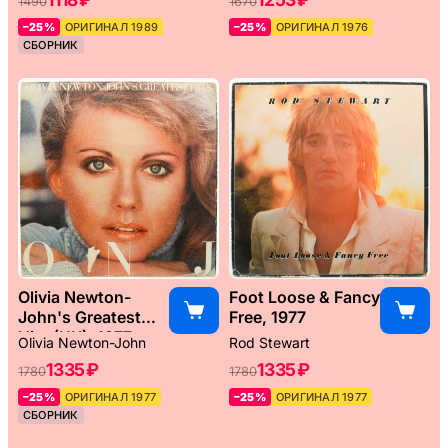
1490
1670
–25%
ОРИГИНАЛ 1989
–25%
ОРИГИНАЛ 1976
СБОРНИК
Olivia Newton-
Foot Loose & Fancy
John's Greatest
Free, 1977
Hits (UK), 1977
Olivia Newton-John
Rod Stewart
1335 ₽
1335 ₽
1780
1780
–25%
ОРИГИНАЛ 1977
–25%
ОРИГИНАЛ 1977
СБОРНИК