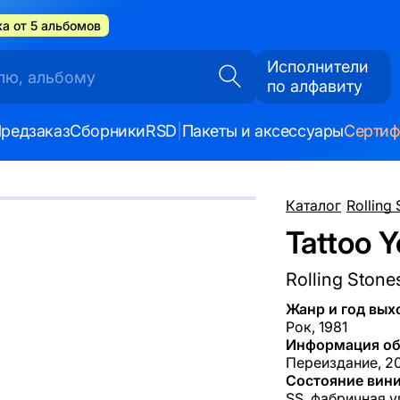
а от 5 альбомов
Исполнители
по алфавиту
редзаказ
Сборники
RSD
|
Пакеты и аксессуары
Серти
Каталог
/
Rolling
Tattoo Y
Rolling Stone
Жанр и год вых
Рок, 1981
Информация об
Переиздание, 20
Состояние вини
SS, фабричная у