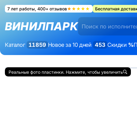
7 лет работы, 400+ отзывов
★★★★★
Бесплатная доставк
ВИНИЛПАРК
Каталог
11859
Новое за 10 дней
453
Скидки
%
П
Реальные фото пластинки. Нажмите, чтобы увеличить