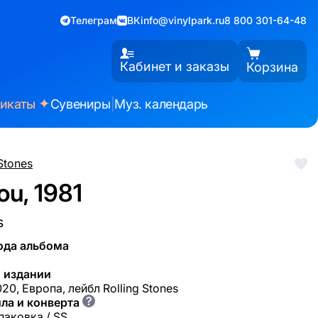
Телеграм
ВК
info@vinylpark.ru
8 800 301-64-48
Кабинет и заказы
Корзина
✦
фикаты
Сувениры
|
Муз. календарь
 Stones
ou, 1981
s
ода альбома
 издании
20, Европа, лейбл Rolling Stones
?
ла и конверта
паковка / SS