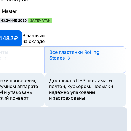
d Master
ЕИЗДАНИЕ 2020
ЗАПЕЧАТАН
В наличии
4482 ₽
на складе
анты
Все пластинки Rolling
а
→
Stones →
инки проверены,
Доставка в ПВЗ, постаматы,
уумном аппарате
почтой, курьером. Посылки
M и упакованы
надёжно упакованы
ский конверт
и застрахованы