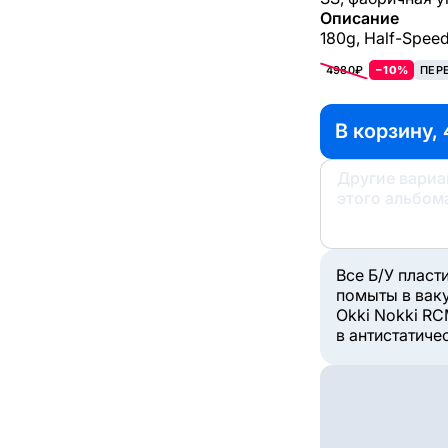
Описание
180g, Half-Spee
4980₽
−10%
ПЕР
В корзину, 
Другие вари
этого альбом
Все Б/У пласт
помыты в вак
Okki Nokki RC
в антистатиче