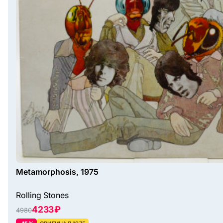
Metamorphosis, 1975
Rolling Stones
4233 ₽
4980