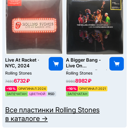
Live At Racket ·
A Bigger Bang -
NYC, 2024
Live On
Copacabana Beach
Rolling Stones
Rolling Stones
(3LP), 2021
6732 ₽
8982 ₽
7480
9980
–10%
ОРИГИНАЛ 2024
–10%
ОРИГИНАЛ 2021
ЗАПЕЧАТАН
ЦВЕТНОЙ
RSD
ЗАПЕЧАТАН
Все пластинки
Rolling Stones
в каталоге →