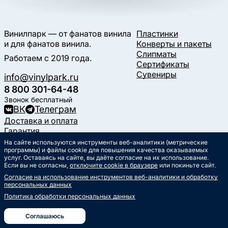
Винилпарк — от фанатов винила
Пластинки
и для фанатов винила.
Конверты и пакеты
Слипматы
Работаем с 2019 года.
Сертификаты
Сувениры
info@vinylpark.ru
8 800 301-64-48
Звонок бесплатный
ВК
Телеграм
Доставка и оплата
Гарантия
Контакты
На сайте используются инструменты веб-аналитики (метрические
программы) и файлы cookie для повышения качества оказываемых
Статьи
услуг. Оставаясь на сайте, вы даёте согласие на их использование.
Музыкальный календарь
Если вы не согласны,
отключите cookie в браузере
или покиньте сайт.
Документы
Согласие на использование инструментов веб-аналитики и обработку
Публичная оферта
персональных данных
Политика обработки
персональных данных
Политика обработки персональных данных
Согласие на обработку
персональных данных
Соглашаюсь