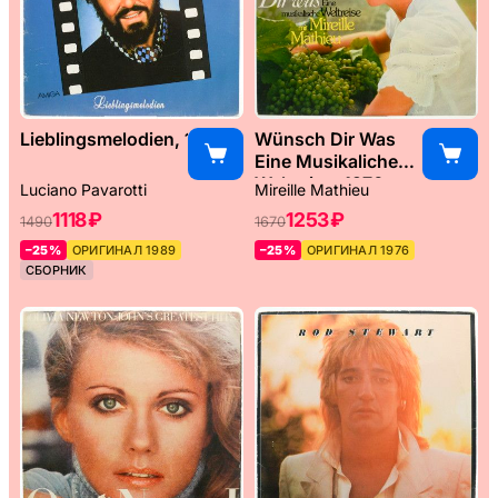
Lieblingsmelodien, 1989
Wünsch Dir Was
Eine Musikaliche
Weltreise, 1976
Luciano Pavarotti
Mireille Mathieu
1118 ₽
1253 ₽
1490
1670
–25%
ОРИГИНАЛ 1989
–25%
ОРИГИНАЛ 1976
СБОРНИК