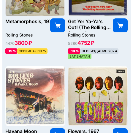
Metamorphosis, 1975
Get Yer Ya-Ya's
Out! (The Rolling
Stones In
Rolling Stones
Rolling Stones
Concert), 1970
3800 ₽
4752 ₽
4470
5280
–15%
ОРИГИНАЛ 1975
–10%
ПЕРЕИЗДАНИЕ 2024
ЗАПЕЧАТАН
Havana Moon
Flowers, 1967