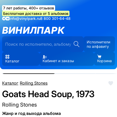
7 лет работы, 400+ отзывов
Бесплатная доставка от 5 альбомов
info@vinylpark.ru
8 800 301-64-48
ВИНИЛПАРК
Исполнители
по алфавиту
Кабинет и заказы
Корзина
Каталог
Реальные фото пластинки.
Нажмите, чтобы увеличить
Каталог
/
Rolling Stones
Goats Head Soup, 1973
Rolling Stones
Жанр и год выхода альбома