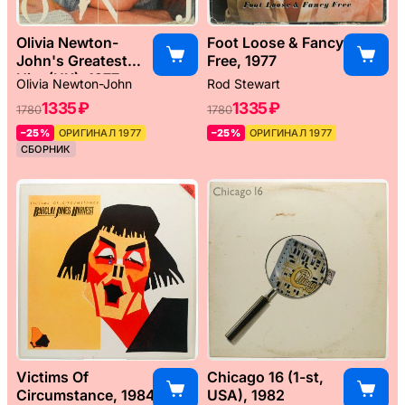
Olivia Newton-
Foot Loose & Fancy
John's Greatest
Free, 1977
Hits (UK), 1977
Olivia Newton-John
Rod Stewart
1335 ₽
1335 ₽
1780
1780
–25%
ОРИГИНАЛ 1977
–25%
ОРИГИНАЛ 1977
СБОРНИК
Victims Of
Chicago 16 (1-st,
Circumstance, 1984
USA), 1982