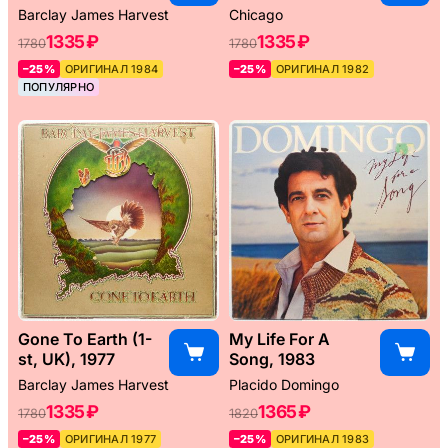
Barclay James Harvest
Chicago
1335 ₽
1335 ₽
1780
1780
–25%
ОРИГИНАЛ 1984
–25%
ОРИГИНАЛ 1982
ПОПУЛЯРНО
Gone To Earth (1-
My Life For A
st, UK), 1977
Song, 1983
Barclay James Harvest
Placido Domingo
1335 ₽
1365 ₽
1780
1820
–25%
ОРИГИНАЛ 1977
–25%
ОРИГИНАЛ 1983