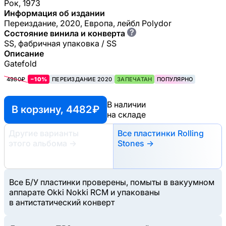
Рок, 1973
Информация об издании
Переиздание, 2020, Европа, лейбл Polydor
?
Состояние винила и конверта
SS, фабричная упаковка / SS
Описание
Gatefold
4980₽
−10%
ПЕРЕИЗДАНИЕ 2020
ЗАПЕЧАТАН
ПОПУЛЯРНО
В наличии
В корзину, 4482 ₽
на складе
Другие варианты
Все пластинки Rolling
этого альбома
→
Stones →
Все Б/У пластинки проверены, помыты в вакуумном
аппарате Okki Nokki RCM и упакованы
в антистатический конверт