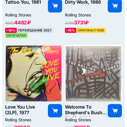
Tattoo You, 1981
Dirty Work, 1986
Rolling Stones
Rolling Stones
4482 ₽
3731 ₽
4980
4389
–10%
ПЕРЕИЗДАНИЕ 2021
–15%
ОРИГИНАЛ 1986
ЗАПЕЧАТАН
Love You Live
Welcome To
(2LP), 1977
Shepherd's Bush
(2LP), 2024
Rolling Stones
Rolling Stones