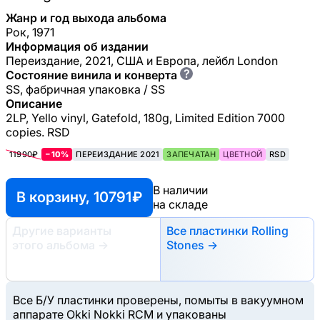
Жанр и год выхода альбома
Рок, 1971
Информация об издании
Переиздание, 2021, США и Европа, лейбл London
?
Состояние винила и конверта
SS, фабричная упаковка / SS
Описание
2LP, Yello vinyl, Gatefold, 180g, Limited Edition 7000
copies. RSD
11990₽
−10%
ПЕРЕИЗДАНИЕ 2021
ЗАПЕЧАТАН
ЦВЕТНОЙ
RSD
В наличии
В корзину, 10791 ₽
на складе
Другие варианты
Все пластинки Rolling
этого альбома
→
Stones →
Все Б/У пластинки проверены, помыты в вакуумном
аппарате Okki Nokki RCM и упакованы