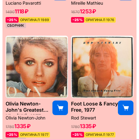
Weltreise, 1976
Luciano Pavarotti
Mireille Mathieu
1118 ₽
1253 ₽
1490
1670
–25%
ОРИГИНАЛ 1989
–25%
ОРИГИНАЛ 1976
СБОРНИК
Olivia Newton-
Foot Loose & Fancy
John's Greatest
Free, 1977
Hits (UK), 1977
Olivia Newton-John
Rod Stewart
1335 ₽
1335 ₽
1780
1780
–25%
ОРИГИНАЛ 1977
–25%
ОРИГИНАЛ 1977