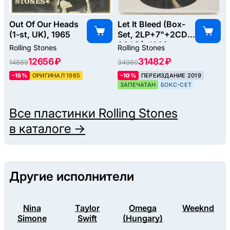
Out Of Our Heads
Let It Bleed (Box-
(1-st, UK), 1965
Set, 2LP+7"+2CD-
SCAD), 1969
Rolling Stones
Rolling Stones
12656 ₽
31482 ₽
14889
34980
–15%
ОРИГИНАЛ 1965
–10%
ПЕРЕИЗДАНИЕ 2019
ЗАПЕЧАТАН
БОКС-СЕТ
Все пластинки
Rolling Stones
в каталоге →
Другие исполнители
Nina
Taylor
Omega
Weeknd
Simone
Swift
(Hungary)