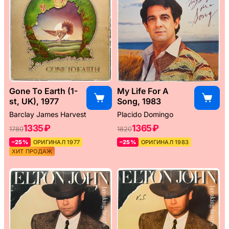
Gone To Earth (1-
My Life For A
st, UK), 1977
Song, 1983
Barclay James Harvest
Placido Domingo
1335 ₽
1365 ₽
1780
1820
–25%
ОРИГИНАЛ 1977
–25%
ОРИГИНАЛ 1983
ХИТ ПРОДАЖ