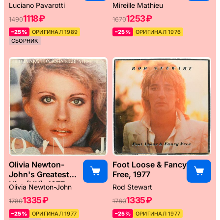
Weltreise, 1976
Luciano Pavarotti
Mireille Mathieu
1118 ₽
1253 ₽
1490
1670
–25%
ОРИГИНАЛ 1989
–25%
ОРИГИНАЛ 1976
СБОРНИК
Olivia Newton-
Foot Loose & Fancy
John's Greatest
Free, 1977
Hits (UK), 1977
Olivia Newton-John
Rod Stewart
1335 ₽
1335 ₽
1780
1780
–25%
ОРИГИНАЛ 1977
–25%
ОРИГИНАЛ 1977