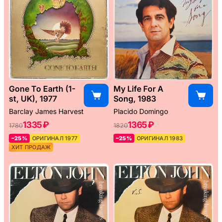
Gone To Earth (1-
My Life For A
st, UK), 1977
Song, 1983
Barclay James Harvest
Placido Domingo
1335 ₽
1365 ₽
1780
1820
–25%
ОРИГИНАЛ 1977
–25%
ОРИГИНАЛ 1983
ХИТ ПРОДАЖ