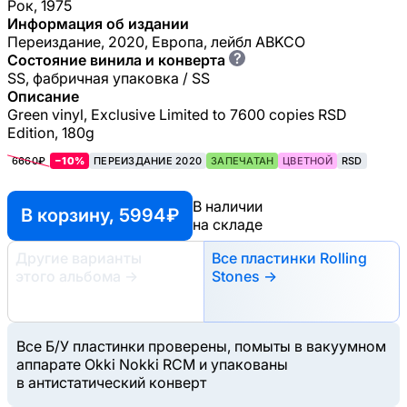
Рок, 1975
Информация об издании
Переиздание, 2020, Европа, лейбл ABKCO
?
Состояние винила и конверта
SS, фабричная упаковка / SS
Описание
Green vinyl, Exclusive Limited to 7600 copies RSD
Edition, 180g
6660₽
−10%
ПЕРЕИЗДАНИЕ 2020
ЗАПЕЧАТАН
ЦВЕТНОЙ
RSD
В наличии
В корзину, 5994 ₽
на складе
Другие варианты
Все пластинки Rolling
этого альбома
→
Stones →
Все Б/У пластинки проверены, помыты в вакуумном
аппарате Okki Nokki RCM и упакованы
в антистатический конверт