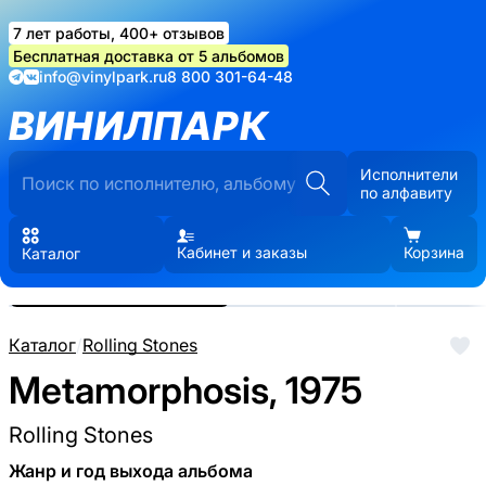
7 лет работы, 400+ отзывов
Бесплатная доставка от 5 альбомов
info@vinylpark.ru
8 800 301-64-48
ВИНИЛПАРК
Исполнители
по алфавиту
Кабинет и заказы
Корзина
Каталог
Реальные фото пластинки.
Нажмите, чтобы увеличить
Каталог
/
Rolling Stones
Metamorphosis, 1975
Rolling Stones
Жанр и год выхода альбома