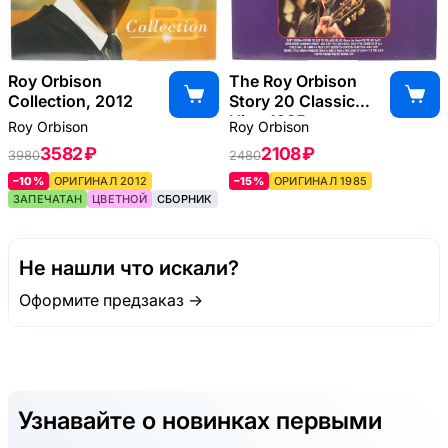
Roy Orbison
The Roy Orbison
Collection, 2012
Story 20 Classic
Hits, 1985
Roy Orbison
Roy Orbison
3582 ₽
2108 ₽
3980
2480
–10%
ОРИГИНАЛ 2012
–15%
ОРИГИНАЛ 1985
ЗАПЕЧАТАН
ЦВЕТНОЙ
СБОРНИК
Не нашли что искали?
Оформите предзаказ →
Узнавайте о новинках первыми