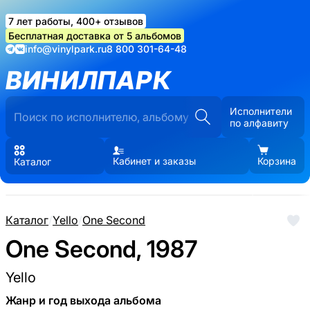
7 лет работы, 400+ отзывов
Бесплатная доставка от 5 альбомов
info@vinylpark.ru
8 800 301-64-48
ВИНИЛПАРК
Исполнители
по алфавиту
Кабинет и заказы
Корзина
Каталог
Каталог
/
Yello
/
One Second
One Second, 1987
Yello
Жанр и год выхода альбома