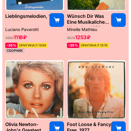
Lieblingsmelodien, 1989
Wünsch Dir Was
Eine Musikaliche
Weltreise, 1976
Luciano Pavarotti
Mireille Mathieu
1118 ₽
1253 ₽
1490
1670
–25%
ОРИГИНАЛ 1989
–25%
ОРИГИНАЛ 1976
СБОРНИК
Olivia Newton-
Foot Loose & Fancy
John's Greatest
Free, 1977