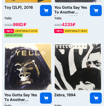
Toy (2LP), 2016
You Gotta Say Yes
To Another
Excess, 1983
Yello
Yello
9882 ₽
4233 ₽
10980
4980
–10%
ОРИГИНАЛ 2016
–15%
ОРИГИНАЛ 1983
ЗАПЕЧАТАН
You Gotta Say Yes
Zebra, 1994
To Another
Excess, 1983
Yello
Yello