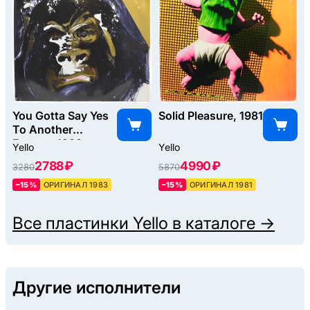
You Gotta Say Yes
Solid Pleasure, 1981
To Another
Excess, 1983
Yello
Yello
2788 ₽
4990 ₽
3280
5870
–15%
ОРИГИНАЛ 1983
–15%
ОРИГИНАЛ 1981
Все пластинки
Yello
в каталоге →
Другие исполнители