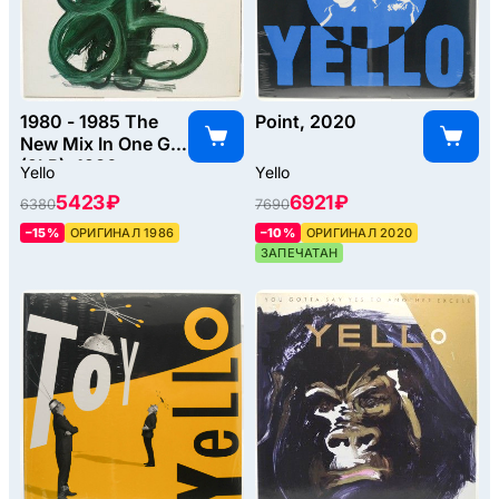
1980 - 1985 The
Point, 2020
New Mix In One Go
(2LP), 1986
Yello
Yello
5423 ₽
6921 ₽
6380
7690
–15%
ОРИГИНАЛ 1986
–10%
ОРИГИНАЛ 2020
ЗАПЕЧАТАН