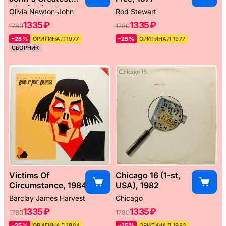
Hits (UK), 1977
Olivia Newton-John
Rod Stewart
1335 ₽
1335 ₽
1780
1780
–25%
ОРИГИНАЛ 1977
–25%
ОРИГИНАЛ 1977
СБОРНИК
Victims Of
Chicago 16 (1-st,
Circumstance, 1984
USA), 1982
Barclay James Harvest
Chicago
1335 ₽
1335 ₽
1780
1780
–25%
ОРИГИНАЛ 1984
–25%
ОРИГИНАЛ 1982