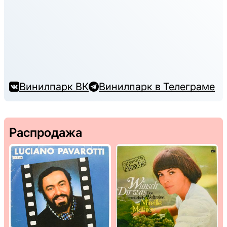
Винилпарк ВК
Винилпарк в Телеграме
Распродажа