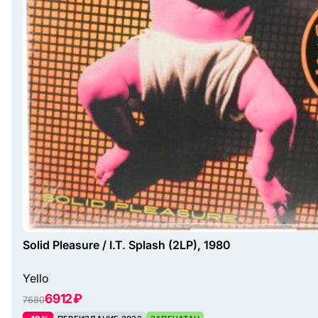
Solid Pleasure / I.T. Splash (2LP), 1980
Yello
6912 ₽
7680