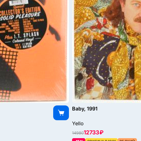
Baby, 1991
Yello
12733 ₽
14980