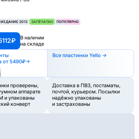
ЕИЗДАНИЕ 2012
ЗАПЕЧАТАН
ПОПУЛЯРНО
В наличии
5112 ₽
на складе
анты
Все пластинки Yello →
а
от 5490₽
→
инки проверены,
Доставка в ПВЗ, постаматы,
уумном аппарате
почтой, курьером. Посылки
M и упакованы
надёжно упакованы
ский конверт
и застрахованы