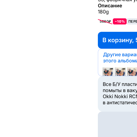
Описание
180g
5680₽
−10%
ПЕР
В корзину, 
Другие вари
этого альбом
Все Б/У пласт
помыты в вак
Okki Nokki RC
в антистатиче