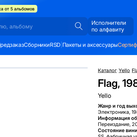
а от 5 альбомов
Исполнители
по алфавиту
редзаказ
Сборники
RSD
|
Пакеты и аксессуары
Серти
Каталог
/
Yello
/
Fl
Flag, 19
Yello
Жанр и год вых
Электроника, 1
Информация об
Переиздание, 201
Состояние вини
SS, фабричная у