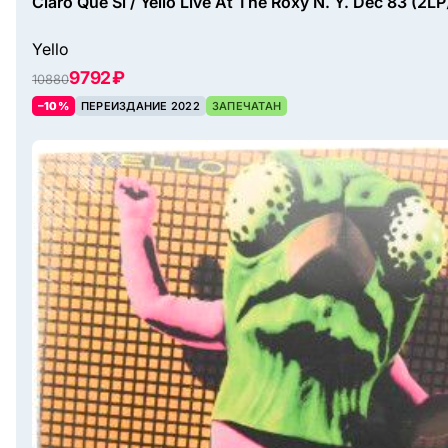
Claro Que Si / Yello Live At The Roxy N. Y. Dec 83 (2LP
Yello
9792 ₽
10880
–10%
ПЕРЕИЗДАНИЕ 2022
ЗАПЕЧАТАН