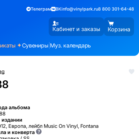
Телеграм
ВК
info@vinylpark.ru
8 800 301-64-48
Кабинет и заказы
Корзина
✦
фикаты
Сувениры
|
Муз. календарь
ag
88
ода альбома
988
 издании
2, Европа, лейбл Music On Vinyl, Fontana
?
ла и конверта
паковка / SS