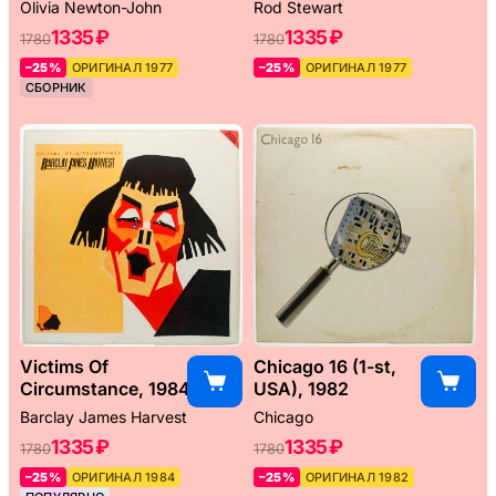
Hits (UK), 1977
Olivia Newton-John
Rod Stewart
1335 ₽
1335 ₽
1780
1780
–25%
ОРИГИНАЛ 1977
–25%
ОРИГИНАЛ 1977
СБОРНИК
Victims Of
Chicago 16 (1-st,
Circumstance, 1984
USA), 1982
Barclay James Harvest
Chicago
1335 ₽
1335 ₽
1780
1780
–25%
ОРИГИНАЛ 1984
–25%
ОРИГИНАЛ 1982