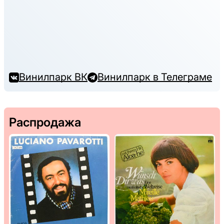
Винилпарк ВК
Винилпарк в Телеграме
Распродажа