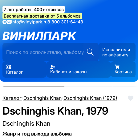
7 лет работы, 400+ отзывов
Бесплатная доставка от 5 альбомов
info@vinylpark.ru
8 800 301-64-48
ВИНИЛПАРК
Исполнители
по алфавиту
Кабинет и заказы
Корзина
Каталог
Реальные фото пластинки.
Нажмите, чтобы увеличить
Каталог
/
Dschinghis Khan
/
Dschinghis Khan (1979)
Dschinghis Khan, 1979
Dschinghis Khan
Жанр и год выхода альбома