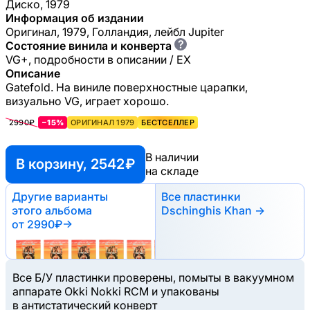
Диско, 1979
Информация об издании
Оригинал, 1979, Голландия, лейбл Jupiter
?
Состояние винила и конверта
VG+, подробности в описании / EX
Описание
Gatefold. На виниле поверхностные царапки,
визуально VG, играет хорошо.
2990₽
−15%
ОРИГИНАЛ 1979
БЕСТСЕЛЛЕР
В наличии
В корзину, 2542 ₽
на складе
Другие варианты
Все пластинки
этого альбома
Dschinghis Khan →
от 2990₽
→
Все Б/У пластинки проверены, помыты в вакуумном
аппарате Okki Nokki RCM и упакованы
в антистатический конверт