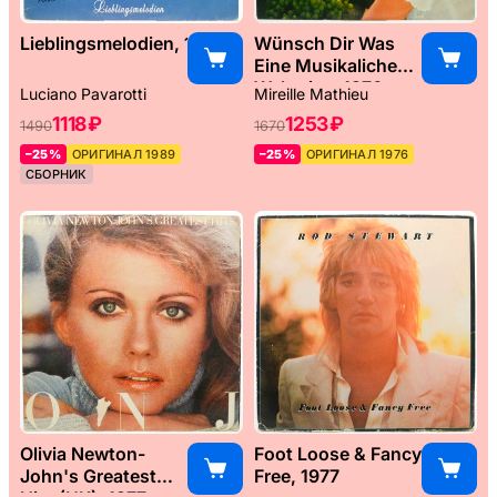
Lieblingsmelodien, 1989
Wünsch Dir Was
Eine Musikaliche
Weltreise, 1976
Luciano Pavarotti
Mireille Mathieu
1118 ₽
1253 ₽
1490
1670
–25%
ОРИГИНАЛ 1989
–25%
ОРИГИНАЛ 1976
СБОРНИК
Olivia Newton-
Foot Loose & Fancy
John's Greatest
Free, 1977