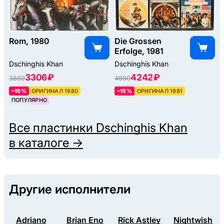
Rom, 1980
Die Grossen
Erfolge, 1981
Dschinghis Khan
Dschinghis Khan
3306 ₽
4242 ₽
3889
4990
–15%
ОРИГИНАЛ 1980
–15%
ОРИГИНАЛ 1981
ПОПУЛЯРНО
Все пластинки
Dschinghis Khan
в каталоге →
Другие исполнители
Adriano
Brian Eno
Rick Astley
Nightwish