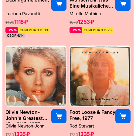
Eine Musikaliche
Weltreise, 1976
Luciano Pavarotti
Mireille Mathieu
1118 ₽
1253 ₽
1490
1670
–25%
ОРИГИНАЛ 1989
–25%
ОРИГИНАЛ 1976
СБОРНИК
Olivia Newton-
Foot Loose & Fancy
John's Greatest
Free, 1977
Hits (UK), 1977
Olivia Newton-John
Rod Stewart
1335 ₽
1335 ₽
1780
1780