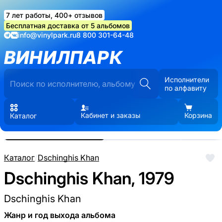
7 лет работы, 400+ отзывов
Бесплатная доставка от 5 альбомов
info@vinylpark.ru
8 800 301-64-48
ВИНИЛПАРК
Исполнители
по алфавиту
Кабинет и заказы
Корзина
Каталог
Реальные фото пластинки.
Нажмите, чтобы увеличить
Каталог
/
Dschinghis Khan
Dschinghis Khan, 1979
Dschinghis Khan
Жанр и год выхода альбома