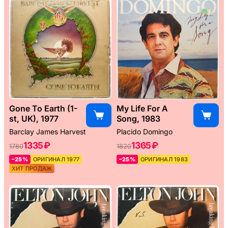
Gone To Earth (1-
My Life For A
st, UK), 1977
Song, 1983
Barclay James Harvest
Placido Domingo
1335 ₽
1365 ₽
1780
1820
–25%
ОРИГИНАЛ 1977
–25%
ОРИГИНАЛ 1983
ХИТ ПРОДАЖ