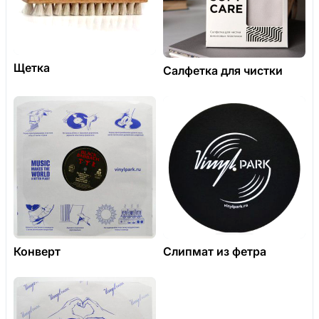
Щетка
Салфетка для чистки
Конверт
Слипмат из фетра