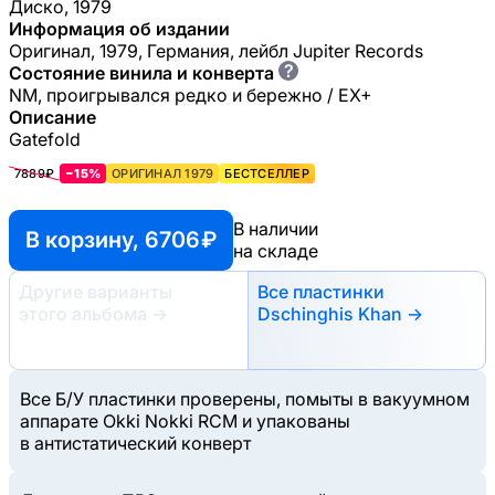
Диско, 1979
Информация об издании
Оригинал, 1979, Германия, лейбл Jupiter Records
?
Состояние винила и конверта
NM, проигрывался редко и бережно / EX+
Описание
Gatefold
7889₽
−15%
ОРИГИНАЛ 1979
БЕСТСЕЛЛЕР
В наличии
В корзину, 6706 ₽
на складе
Другие варианты
Все пластинки
этого альбома
→
Dschinghis Khan →
Все Б/У пластинки проверены, помыты в вакуумном
аппарате Okki Nokki RCM и упакованы
в антистатический конверт