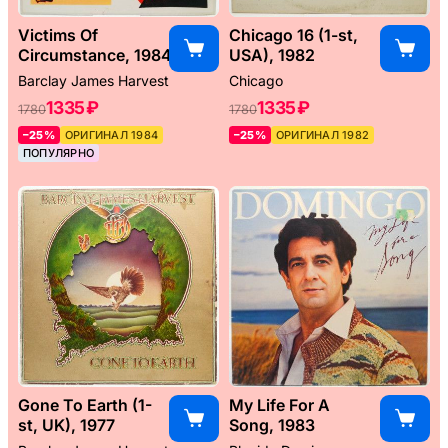
Victims Of
Chicago 16 (1-st,
Circumstance, 1984
USA), 1982
Barclay James Harvest
Chicago
1335 ₽
1335 ₽
1780
1780
–25%
ОРИГИНАЛ 1984
–25%
ОРИГИНАЛ 1982
ПОПУЛЯРНО
Gone To Earth (1-
My Life For A
st, UK), 1977
Song, 1983