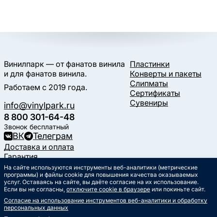
Винилпарк — от фанатов винила
Пластинки
и для фанатов винила.
Конверты и пакеты
Слипматы
Работаем с 2019 года.
Сертификаты
Сувениры
info@vinylpark.ru
8 800 301-64-48
Звонок бесплатный
ВК
Телеграм
Доставка и оплата
Гарантия
Контакты
На сайте используются инструменты веб-аналитики (метрические
программы) и файлы cookie для повышения качества оказываемых
Статьи
услуг. Оставаясь на сайте, вы даёте согласие на их использование.
Музыкальный календарь
Если вы не согласны,
отключите cookie в браузере
или покиньте сайт.
Документы
Согласие на использование инструментов веб-аналитики и обработку
Публичная оферта
персональных данных
Политика обработки
персональных данных