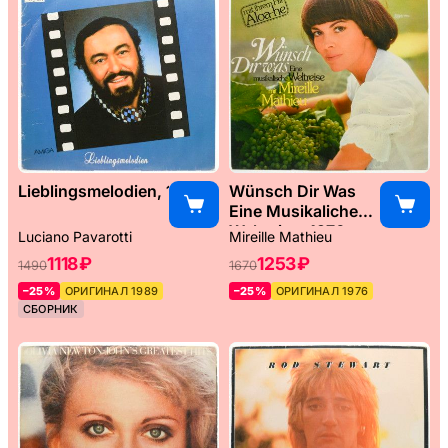
Lieblingsmelodien, 1989
Wünsch Dir Was
Eine Musikaliche
Weltreise, 1976
Luciano Pavarotti
Mireille Mathieu
1118 ₽
1253 ₽
1490
1670
–25%
ОРИГИНАЛ 1989
–25%
ОРИГИНАЛ 1976
СБОРНИК