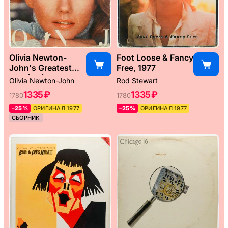
Olivia Newton-
Foot Loose & Fancy
John's Greatest
Free, 1977
Hits (UK), 1977
Olivia Newton-John
Rod Stewart
1335 ₽
1335 ₽
1780
1780
–25%
ОРИГИНАЛ 1977
–25%
ОРИГИНАЛ 1977
СБОРНИК