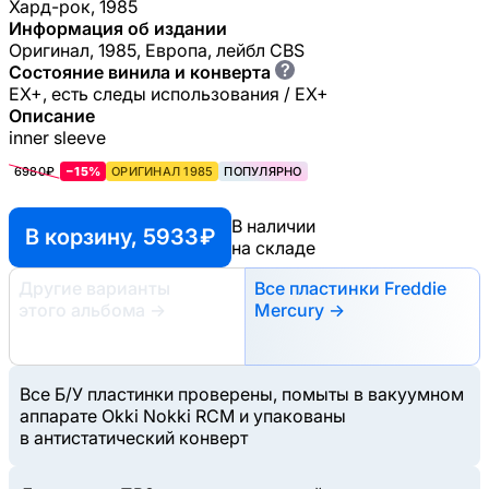
Хард-рок, 1985
Информация об издании
Оригинал, 1985, Европа, лейбл CBS
?
Состояние винила и конверта
EX+, есть следы использования / EX+
Описание
inner sleeve
6980₽
−15%
ОРИГИНАЛ 1985
ПОПУЛЯРНО
В наличии
В корзину, 5933 ₽
на складе
Другие варианты
Все пластинки Freddie
этого альбома
→
Mercury →
Все Б/У пластинки проверены, помыты в вакуумном
аппарате Okki Nokki RCM и упакованы
в антистатический конверт