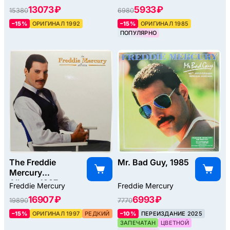
13073 ₽
5933 ₽
15380
6980
–15%
ОРИГИНАЛ 1992
–15%
ОРИГИНАЛ 1985
ПОПУЛЯРНО
The Freddie
Mr. Bad Guy, 1985
Mercury
Album, 1997
Freddie Mercury
Freddie Mercury
16907 ₽
6993 ₽
19890
7770
–15%
ОРИГИНАЛ 1997
РЕДКИЙ
–10%
ПЕРЕИЗДАНИЕ 2025
ЗАПЕЧАТАН
ЦВЕТНОЙ