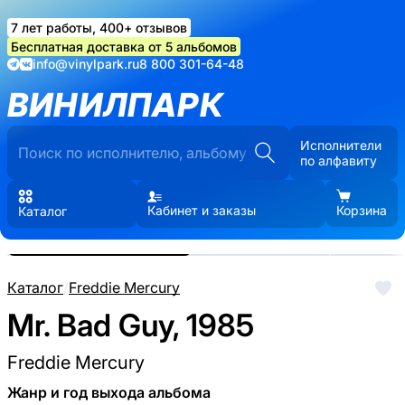
7 лет работы, 400+ отзывов
Бесплатная доставка от 5 альбомов
info@vinylpark.ru
8 800 301-64-48
ВИНИЛПАРК
Исполнители
по алфавиту
Кабинет и заказы
Корзина
Каталог
Реальные фото пластинки.
Нажмите, чтобы увеличить
Каталог
/
Freddie Mercury
Mr. Bad Guy, 1985
Freddie Mercury
Жанр и год выхода альбома