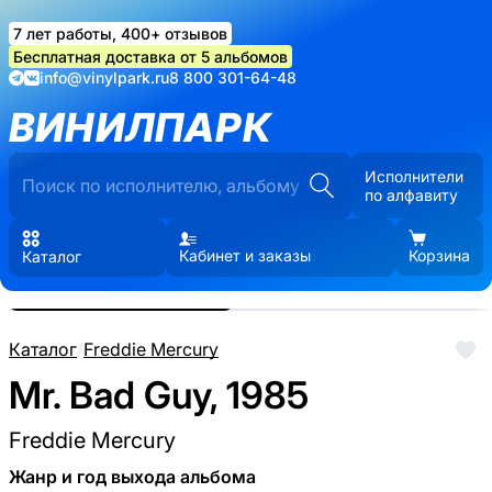
7 лет работы, 400+ отзывов
Бесплатная доставка от 5 альбомов
info@vinylpark.ru
8 800 301-64-48
ВИНИЛПАРК
Исполнители
по алфавиту
Кабинет и заказы
Корзина
Каталог
Реальные фото пластинки.
Нажмите, чтобы увеличить
Каталог
/
Freddie Mercury
Mr. Bad Guy, 1985
Freddie Mercury
Жанр и год выхода альбома