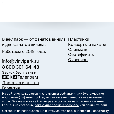
Винилпарк — от фанатов винила
Пластинки
и для фанатов винила.
Конверты и пакеты
Слипматы
Работаем с 2019 года.
Сертификаты
Сувениры
info@vinylpark.ru
8 800 301-64-48
Звонок бесплатный
ВК
Телеграм
Доставка и оплата
Гарантия
Контакты
На сайте используются инструменты веб-аналитики (метрические
программы) и файлы cookie для повышения качества оказываемых
Статьи
услуг. Оставаясь на сайте, вы даёте согласие на их использование.
Музыкальный календарь
Если вы не согласны,
отключите cookie в браузере
или покиньте сайт.
Документы
Согласие на использование инструментов веб-аналитики и обработку
Публичная оферта