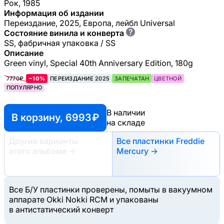
Рок, 1985
Информация об издании
Переиздание, 2025, Европа, лейбл Universal
?
Состояние винила и конверта
SS, фабричная упаковка / SS
Описание
Green vinyl, Special 40th Anniversary Edition, 180g
7770₽
−10%
ПЕРЕИЗДАНИЕ 2025
ЗАПЕЧАТАН
ЦВЕТНОЙ
ПОПУЛЯРНО
В наличии
В корзину, 6993 ₽
на складе
Другие варианты
Все пластинки Freddie
этого альбома
→
Mercury →
Все Б/У пластинки проверены, помыты в вакуумном
аппарате Okki Nokki RCM и упакованы
в антистатический конверт