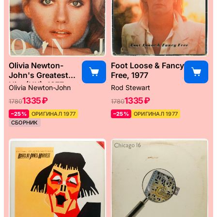
Olivia Newton-
Foot Loose & Fancy
John's Greatest
Free, 1977
Hits (UK), 1977
Olivia Newton-John
Rod Stewart
1335 ₽
1335 ₽
1780
1780
–25%
ОРИГИНАЛ 1977
–25%
ОРИГИНАЛ 1977
СБОРНИК