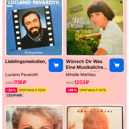
Lieblingsmelodien, 1989
Wünsch Dir Was
Eine Musikaliche
Weltreise, 1976
Luciano Pavarotti
Mireille Mathieu
1118 ₽
1253 ₽
1490
1670
–25%
ОРИГИНАЛ 1989
–25%
ОРИГИНАЛ 1976
СБОРНИК