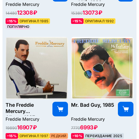
st, UK), 1992
Freddie Mercury
Freddie Mercury
12308 ₽
13073 ₽
14480
15380
–15%
ОРИГИНАЛ 1985
–15%
ОРИГИНАЛ 1992
ПОПУЛЯРНО
The Freddie
Mr. Bad Guy, 1985
Mercury
Album, 1997
Freddie Mercury
Freddie Mercury
16907 ₽
6993 ₽
19890
7770
–15%
ОРИГИНАЛ 1997
РЕДКИЙ
–10%
ПЕРЕИЗДАНИЕ 2025