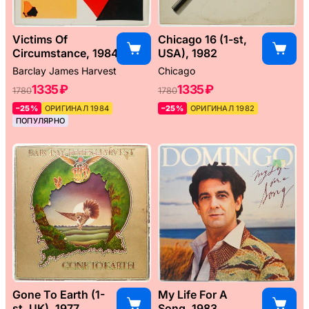
Victims Of
Chicago 16 (1-st,
Circumstance, 1984
USA), 1982
Barclay James Harvest
Chicago
1335 ₽
1335 ₽
1780
1780
–25%
ОРИГИНАЛ 1984
–25%
ОРИГИНАЛ 1982
ПОПУЛЯРНО
Gone To Earth (1-
My Life For A
st, UK), 1977
Song, 1983