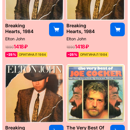
Breaking
Breaking
Hearts, 1984
Hearts, 1984
Elton John
Elton John
1418 ₽
1418 ₽
1890
1890
–25%
ОРИГИНАЛ 1984
–25%
ОРИГИНАЛ 1984
Breaking
The Very Best Of