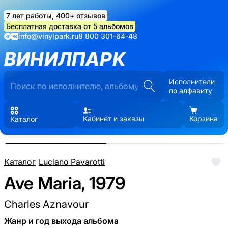
7 лет работы, 400+ отзывов
Бесплатная доставка от 5 альбомов
info@vinylpark.ru
8 800 301-64-48
ВИНИЛПАРК
Исполнители
по алфавиту
Кабинет и заказы
Корзина
Каталог
Реальные фото пластинки.
Нажмите, чтобы увеличить
Каталог
/
Luciano Pavarotti
Ave Maria, 1979
Charles Aznavour
Жанр и год выхода альбома