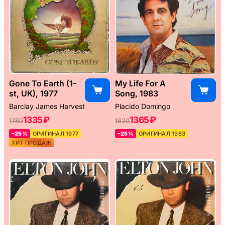
Gone To Earth (1-
My Life For A
st, UK), 1977
Song, 1983
Barclay James Harvest
Placido Domingo
1335 ₽
1365 ₽
1780
1820
–25%
ОРИГИНАЛ 1977
–25%
ОРИГИНАЛ 1983
ХИТ ПРОДАЖ