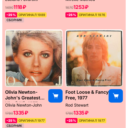
1118 ₽
1253 ₽
1490
1670
–25%
ОРИГИНАЛ 1989
–25%
ОРИГИНАЛ 1976
СБОРНИК
Olivia Newton-
Foot Loose & Fancy
John's Greatest
Free, 1977
Hits (UK), 1977
Olivia Newton-John
Rod Stewart
1335 ₽
1335 ₽
1780
1780
–25%
ОРИГИНАЛ 1977
–25%
ОРИГИНАЛ 1977
СБОРНИК