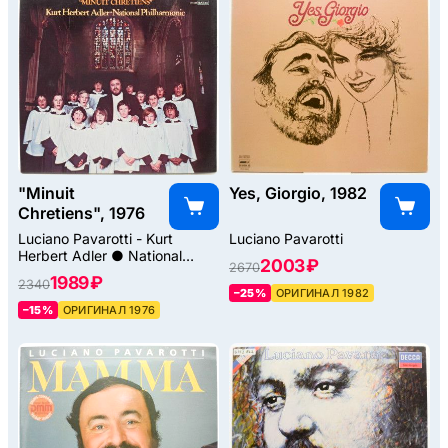
"Minuit
Yes, Giorgio, 1982
Chretiens", 1976
Luciano Pavarotti - Kurt
Luciano Pavarotti
Herbert Adler ● National
2003 ₽
2670
Philharmonic
1989 ₽
2340
–25%
ОРИГИНАЛ 1982
–15%
ОРИГИНАЛ 1976