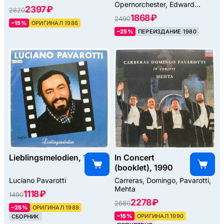
Opernorchester, Edward
2397 ₽
2820
Downes
1868 ₽
2490
–15%
ОРИГИНАЛ 1986
–25%
ПЕРЕИЗДАНИЕ 1980
Lieblingsmelodien, 1989
In Concert
(booklet), 1990
Luciano Pavarotti
Carreras, Domingo, Pavarotti,
Mehta
1118 ₽
1490
2278 ₽
2680
–25%
ОРИГИНАЛ 1989
–15%
ОРИГИНАЛ 1990
СБОРНИК