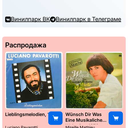
Винилпарк ВК
Винилпарк в Телеграме
Распродажа
Lieblingsmelodien, 1989
Wünsch Dir Was
Eine Musikaliche
Weltreise, 1976
Luciano Pavarotti
Mireille Mathieu