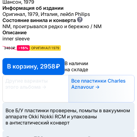
Шансон, 1979
Информация об издании
Оригинал, 1979, Италия, лейбл Philips
?
Состояние винила и конверта
NM, проигрывался редко и бережно / NM
Описание
inner sleeve
3480₽
−15%
ОРИГИНАЛ 1979
В наличии
В корзину, 2958 ₽
на складе
Другие варианты
Все пластинки Charles
этого альбома
→
Aznavour →
Все Б/У пластинки проверены, помыты в вакуумном
аппарате Okki Nokki RCM и упакованы
в антистатический конверт