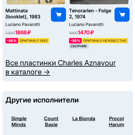
Mattinata
Tenorarien - Folge
(booklet), 1983
2, 1974
Luciano Pavarotti
Luciano Pavarotti
1868 ₽
1470 ₽
2490
1960
–25%
ОРИГИНАЛ 1983
–25%
ОРИГИНАЛ НЕИЗВЕСТНО
СБОРНИК
Все пластинки
Charles Aznavour
в каталоге →
Другие исполнители
Simple
Count
La Bionda
Procol
Minds
Basie
Harum