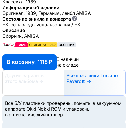
Классика, 1989
Информация об издании
Оригинал, 1989, Германия, лейбл AMIGA
?
Состояние винила и конверта
EX, есть следы использования / EX
Описание
Сборник, AMIGA
1490₽
−25%
ОРИГИНАЛ 1989
СБОРНИК
В наличии
В корзину, 1118 ₽
на складе
Другие варианты
Все пластинки Luciano
этого альбома
→
Pavarotti →
Все Б/У пластинки проверены, помыты в вакуумном
аппарате Okki Nokki RCM и упакованы
в антистатический конверт