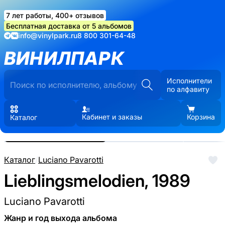
7 лет работы, 400+ отзывов
Бесплатная доставка от 5 альбомов
info@vinylpark.ru
8 800 301-64-48
ВИНИЛПАРК
Исполнители
по алфавиту
Кабинет и заказы
Корзина
Каталог
Реальные фото пластинки.
Нажмите, чтобы увеличить
Каталог
/
Luciano Pavarotti
Lieblingsmelodien, 1989
Luciano Pavarotti
Жанр и год выхода альбома