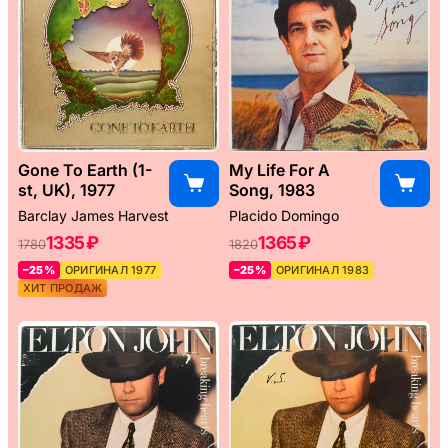
Gone To Earth (1-
My Life For A
st, UK), 1977
Song, 1983
Barclay James Harvest
Placido Domingo
1335 ₽
1365 ₽
1780
1820
–25%
ОРИГИНАЛ 1977
–25%
ОРИГИНАЛ 1983
ХИТ ПРОДАЖ