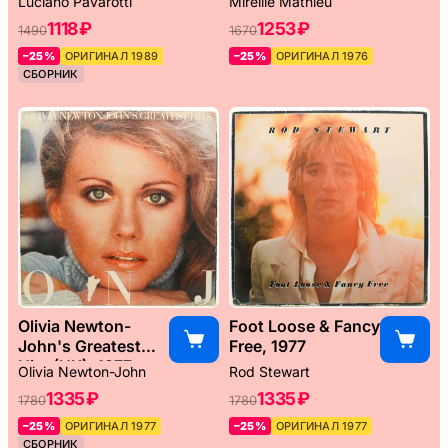
Luciano Pavarotti
Mireille Mathieu
1118 ₽
1253 ₽
1490
1670
–25%
ОРИГИНАЛ 1989
–25%
ОРИГИНАЛ 1976
СБОРНИК
Olivia Newton-
Foot Loose & Fancy
John's Greatest
Free, 1977
Hits (UK), 1977
Olivia Newton-John
Rod Stewart
1335 ₽
1335 ₽
1780
1780
–25%
ОРИГИНАЛ 1977
–25%
ОРИГИНАЛ 1977
СБОРНИК