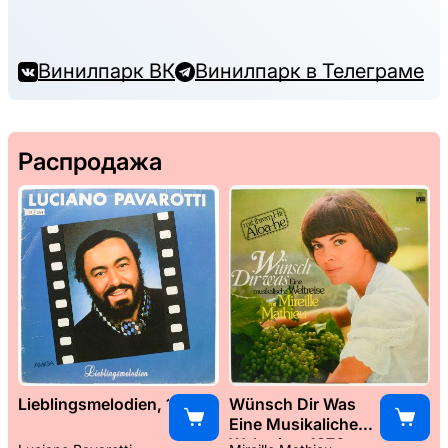
Винилпарк ВК
Винилпарк в Телеграме
Распродажа
Lieblingsmelodien, 1989
Wünsch Dir Was
Eine Musikaliche
Weltreise, 1976