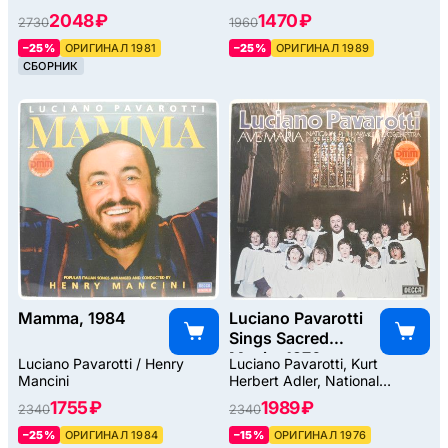
2048 ₽
1470 ₽
2730
1960
–25%
ОРИГИНАЛ 1981
–25%
ОРИГИНАЛ 1989
СБОРНИК
Mamma, 1984
Luciano Pavarotti
Sings Sacred
Music, 1976
Luciano Pavarotti / Henry
Luciano Pavarotti, Kurt
Mancini
Herbert Adler, National
Philharmonic
1755 ₽
1989 ₽
2340
2340
–25%
ОРИГИНАЛ 1984
–15%
ОРИГИНАЛ 1976