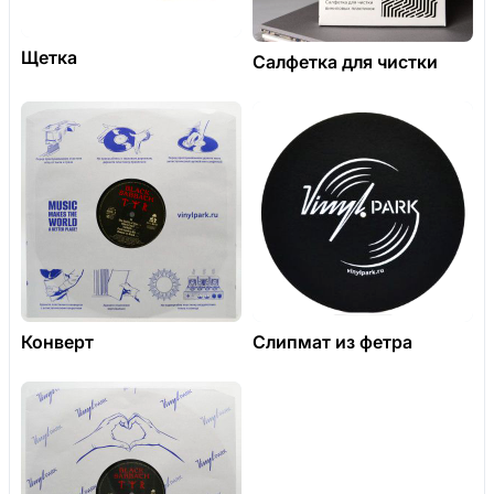
Щетка
Салфетка для чистки
Конверт
Слипмат из фетра