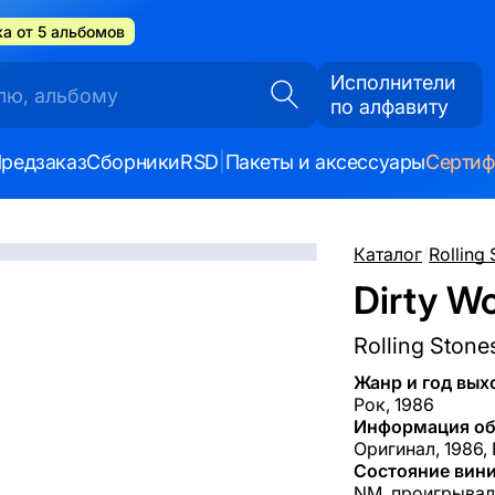
а от 5 альбомов
Исполнители
по алфавиту
редзаказ
Сборники
RSD
|
Пакеты и аксессуары
Серти
Каталог
/
Rolling
Dirty Wo
Rolling Stone
Жанр и год вых
Рок, 1986
Информация об
Оригинал, 1986, 
Состояние вини
NM, проигрывал