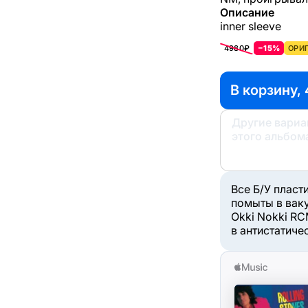
Описание
inner sleeve
4980₽
−15%
ОРИГ
В корзину, 
Другие вари
этого альбом
Все Б/У пласт
помыты в вак
Okki Nokki RC
в антистатиче