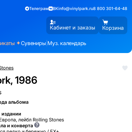
Телеграм
ВК
info@vinylpark.ru
8 800 301-64-48
Кабинет и заказы
Корзина
✦
фикаты
Сувениры
|
Муз. календарь
 Stones
rk, 1986
s
ода альбома
 издании
Европа, лейбл Rolling Stones
?
ла и конверта
ся редко и бережно / EX+