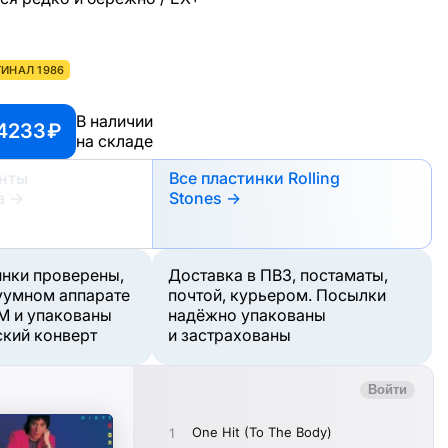
ИНАЛ 1986
В наличии
4233 ₽
на складе
анты
Все пластинки Rolling
а
→
Stones →
инки проверены,
Доставка в ПВЗ, постаматы,
уумном аппарате
почтой, курьером. Посылки
M и упакованы
надёжно упакованы
ский конверт
и застрахованы