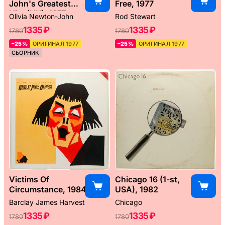
John's Greatest
Free, 1977
Hits (UK), 1977
Olivia Newton-John
Rod Stewart
1335 ₽
1335 ₽
1780
1780
–25%
ОРИГИНАЛ 1977
–25%
ОРИГИНАЛ 1977
СБОРНИК
Victims Of
Chicago 16 (1-st,
Circumstance, 1984
USA), 1982
Barclay James Harvest
Chicago
1335 ₽
1335 ₽
1780
1780