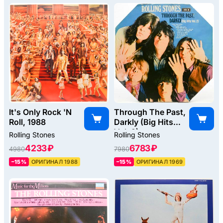
It's Only Rock 'N
Through The Past,
Roll, 1988
Darkly (Big Hits
Vol. 2)
Rolling Stones
Rolling Stones
(Octagonal), 1969
4233 ₽
6783 ₽
4980
7980
–15%
ОРИГИНАЛ 1988
–15%
ОРИГИНАЛ 1969