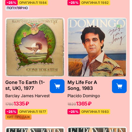
–25%
ОРИГИНАЛ 1984
–25%
ОРИГИНАЛ 1982
ПОПУЛЯРНО
Gone To Earth (1-
My Life For A
st, UK), 1977
Song, 1983
Barclay James Harvest
Placido Domingo
1335 ₽
1365 ₽
1780
1820
–25%
ОРИГИНАЛ 1977
–25%
ОРИГИНАЛ 1983
ХИТ ПРОДАЖ