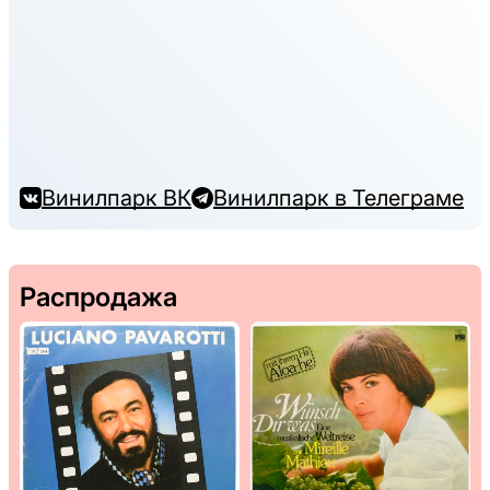
Винилпарк ВК
Винилпарк в Телеграме
Распродажа