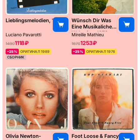
Lieblingsmelodien, 1989
Wünsch Dir Was
Eine Musikaliche
Weltreise, 1976
Luciano Pavarotti
Mireille Mathieu
1118 ₽
1253 ₽
1490
1670
–25%
ОРИГИНАЛ 1989
–25%
ОРИГИНАЛ 1976
СБОРНИК
Olivia Newton-
Foot Loose & Fancy