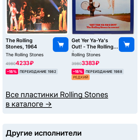
The Rolling
Get Yer Ya-Ya's
Stones, 1964
Out! - The Rolling
Stones In
The Rolling Stones
Rolling Stones
Concert, 1970
4233 ₽
3383 ₽
4980
3980
–15%
ПЕРЕИЗДАНИЕ 1982
–15%
ПЕРЕИЗДАНИЕ 1988
РЕДКИЙ
Все пластинки
Rolling Stones
в каталоге →
Другие исполнители