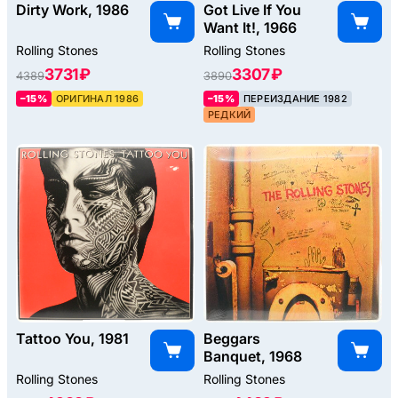
Dirty Work, 1986
Got Live If You
Want It!, 1966
Rolling Stones
Rolling Stones
3731 ₽
3307 ₽
4389
3890
–15%
ОРИГИНАЛ 1986
–15%
ПЕРЕИЗДАНИЕ 1982
РЕДКИЙ
Tattoo You, 1981
Beggars
Banquet, 1968
Rolling Stones
Rolling Stones