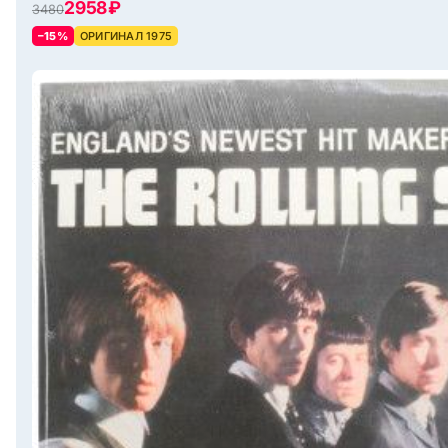
2958 ₽
3480
–15%
ОРИГИНАЛ 1975