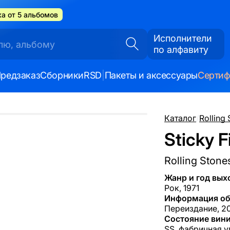
а от 5 альбомов
Исполнители
по алфавиту
редзаказ
Сборники
RSD
|
Пакеты и аксессуары
Серти
Каталог
/
Rolling
Sticky F
Rolling Stone
Жанр и год вых
Рок, 1971
Информация об
Переиздание, 20
Состояние вини
SS, фабричная у