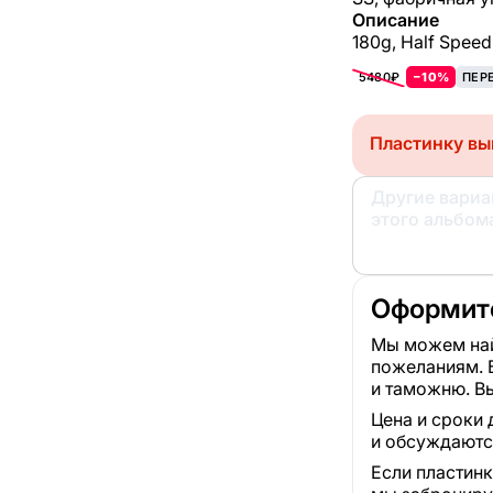
Описание
180g, Half Speed
5480₽
−10%
ПЕР
Пластинку вы
Другие вари
этого альбом
Оформите
Мы можем най
пожеланиям. 
и таможню. Вы
Цена и сроки 
и обсуждаютс
Если пластинк