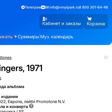
Телеграм
ВК
info@vinylpark.ru
8 800 301-64-48
Кабинет и заказы
Корзина
✦
фикаты
Сувениры
|
Муз. календарь
 Stones
ingers, 1971
s
ода альбома
 издании
22, Европа, лейбл Promotone N.V.
?
ла и конверта
паковка / SS