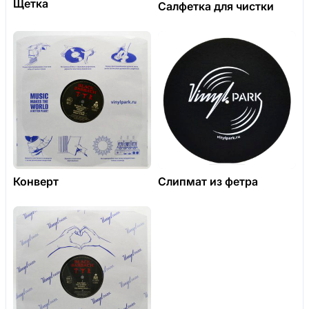
Щетка
Салфетка для чистки
Конверт
Слипмат из фетра