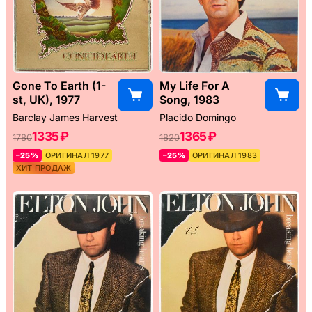
Gone To Earth (1-
My Life For A
st, UK), 1977
Song, 1983
Barclay James Harvest
Placido Domingo
1335 ₽
1365 ₽
1780
1820
–25%
ОРИГИНАЛ 1977
–25%
ОРИГИНАЛ 1983
ХИТ ПРОДАЖ