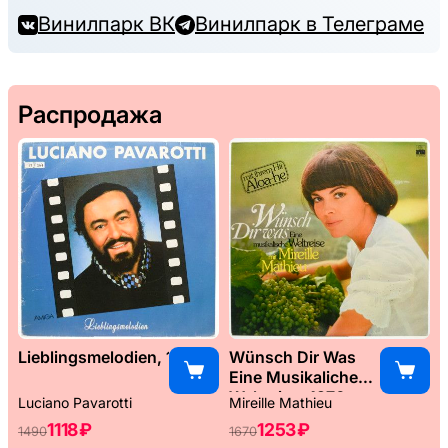
Винилпарк ВК
Винилпарк в Телеграме
Распродажа
Lieblingsmelodien, 1989
Wünsch Dir Was
Eine Musikaliche
Weltreise, 1976
Luciano Pavarotti
Mireille Mathieu
1118 ₽
1253 ₽
1490
1670