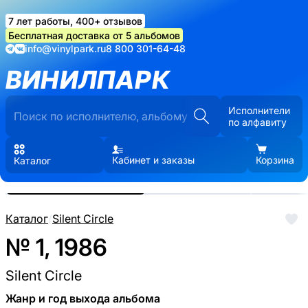
7 лет работы, 400+ отзывов
Бесплатная доставка от 5 альбомов
info@vinylpark.ru
8 800 301-64-48
ВИНИЛПАРК
Исполнители
по алфавиту
Кабинет и заказы
Корзина
Каталог
Реальные фото пластинки.
Нажмите, чтобы увеличить
Каталог
/
Silent Circle
№ 1, 1986
Silent Circle
Жанр и год выхода альбома