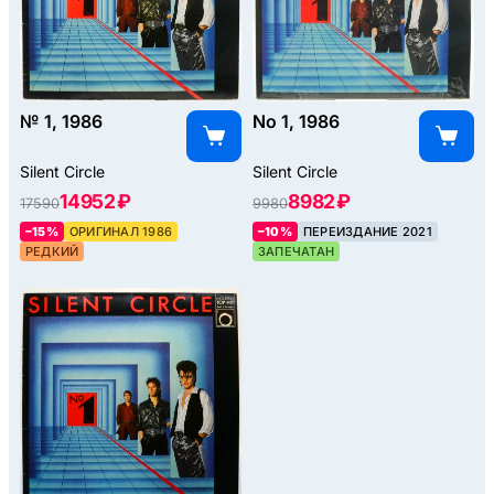
№ 1, 1986
No 1, 1986
Silent Circle
Silent Circle
14952 ₽
8982 ₽
17590
9980
–15%
ОРИГИНАЛ 1986
–10%
ПЕРЕИЗДАНИЕ 2021
РЕДКИЙ
ЗАПЕЧАТАН