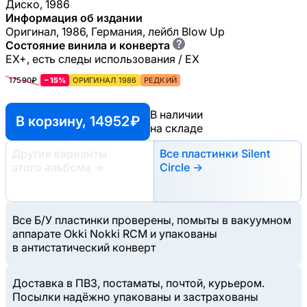
Диско, 1986
Информация об издании
Оригинал, 1986, Германия, лейбл Blow Up
?
Состояние винила и конверта
EX+, есть следы использования / EX
17590₽
−15%
ОРИГИНАЛ 1986
РЕДКИЙ
В наличии
В корзину, 14952 ₽
на складе
Другие варианты
Все пластинки Silent
этого альбома
→
Circle →
Все Б/У пластинки проверены, помыты в вакуумном
аппарате Okki Nokki RCM и упакованы
в антистатический конверт
Доставка в ПВЗ, постаматы, почтой, курьером.
Посылки надёжно упакованы и застрахованы