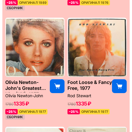
–25%
ОРИГИНАЛ 1989
–25%
ОРИГИНАЛ 1976
СБОРНИК
Olivia Newton-
Foot Loose & Fancy
John's Greatest
Free, 1977
Hits (UK), 1977
Olivia Newton-John
Rod Stewart
1335 ₽
1335 ₽
1780
1780
–25%
ОРИГИНАЛ 1977
–25%
ОРИГИНАЛ 1977
СБОРНИК