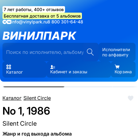
7 лет работы, 400+ отзывов
Бесплатная доставка от 5 альбомов
info@vinylpark.ru
8 800 301-64-48
ВИНИЛПАРК
Исполнители
по алфавиту
Кабинет и заказы
Корзина
Каталог
Реальные фото пластинки.
Нажмите, чтобы увеличить
Каталог
/
Silent Circle
No 1, 1986
Silent Circle
Жанр и год выхода альбома