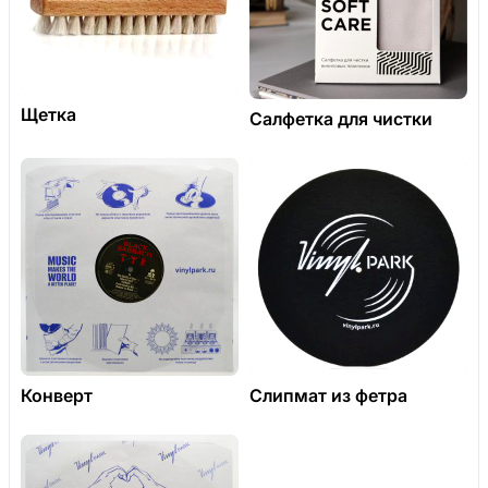
Щетка
Салфетка для чистки
Конверт
Слипмат из фетра