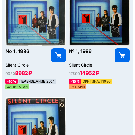
No 1, 1986
№ 1, 1986
Silent Circle
Silent Circle
8982 ₽
14952 ₽
9980
17590
–10%
ПЕРЕИЗДАНИЕ 2021
–15%
ОРИГИНАЛ 1986
ЗАПЕЧАТАН
РЕДКИЙ