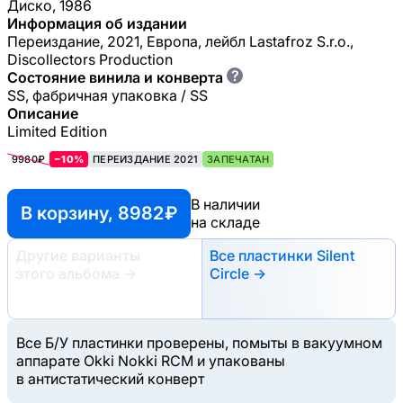
Диско, 1986
Информация об издании
Переиздание, 2021, Европа, лейбл Lastafroz S.r.o.,
Discollectors Production
?
Состояние винила и конверта
SS, фабричная упаковка / SS
Описание
Limited Edition
9980₽
−10%
ПЕРЕИЗДАНИЕ 2021
ЗАПЕЧАТАН
В наличии
В корзину, 8982 ₽
на складе
Другие варианты
Все пластинки Silent
этого альбома
→
Circle →
Все Б/У пластинки проверены, помыты в вакуумном
аппарате Okki Nokki RCM и упакованы
в антистатический конверт