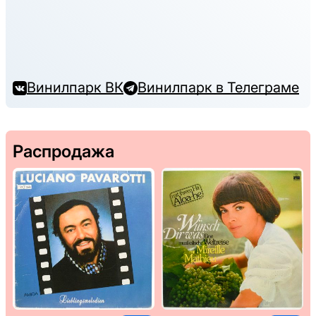
Винилпарк ВК
Винилпарк в Телеграме
Распродажа