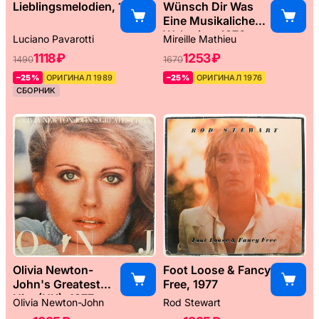
Lieblingsmelodien, 1989
Wünsch Dir Was
Eine Musikaliche
Weltreise, 1976
Luciano Pavarotti
Mireille Mathieu
1118 ₽
1253 ₽
1490
1670
–25%
ОРИГИНАЛ 1989
–25%
ОРИГИНАЛ 1976
СБОРНИК
Olivia Newton-
Foot Loose & Fancy
John's Greatest
Free, 1977
Hits (UK), 1977
Olivia Newton-John
Rod Stewart