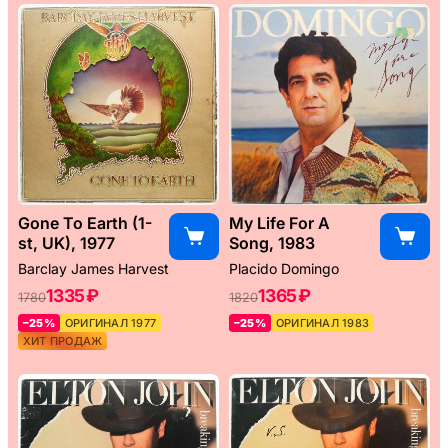
Gone To Earth (1-
My Life For A
st, UK), 1977
Song, 1983
Barclay James Harvest
Placido Domingo
1335 ₽
1365 ₽
1780
1820
–25%
ОРИГИНАЛ 1977
–25%
ОРИГИНАЛ 1983
ХИТ ПРОДАЖ