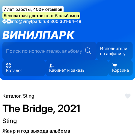
7 лет работы, 400+ отзывов
Бесплатная доставка от 5 альбомов
info@vinylpark.ru
8 800 301-64-48
ВИНИЛПАРК
Исполнители
по алфавиту
Кабинет и заказы
Корзина
Каталог
Реальные фото пластинки.
Нажмите, чтобы увеличить
Каталог
/
Sting
The Bridge, 2021
Sting
Жанр и год выхода альбома