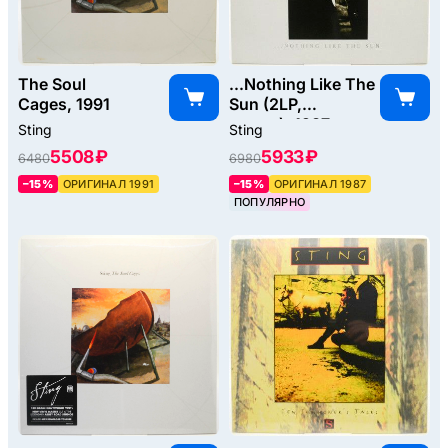
The Soul
...Nothing Like The
Cages, 1991
Sun (2LP,
poster), 1987
Sting
Sting
5508 ₽
5933 ₽
6480
6980
–15%
ОРИГИНАЛ 1991
–15%
ОРИГИНАЛ 1987
ПОПУЛЯРНО