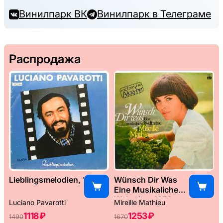
Винилпарк ВК
Винилпарк в Телеграме
Распродажа
Lieblingsmelodien, 1989
Wünsch Dir Was
Eine Musikaliche
Weltreise, 1976
Luciano Pavarotti
Mireille Mathieu
1118 ₽
1253 ₽
1490
1670