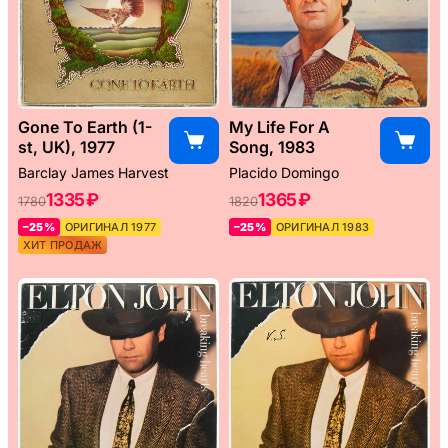
Gone To Earth (1-
My Life For A
st, UK), 1977
Song, 1983
Barclay James Harvest
Placido Domingo
1335 ₽
1365 ₽
1780
1820
–25%
ОРИГИНАЛ 1977
–25%
ОРИГИНАЛ 1983
ХИТ ПРОДАЖ