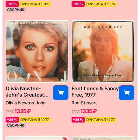
–25%
ОРИГИНАЛ 1989
–25%
ОРИГИНАЛ 1976
СБОРНИК
Olivia Newton-
Foot Loose & Fancy
John's Greatest
Free, 1977
Hits (UK), 1977
Olivia Newton-John
Rod Stewart
1335 ₽
1335 ₽
1780
1780
–25%
ОРИГИНАЛ 1977
–25%
ОРИГИНАЛ 1977
СБОРНИК