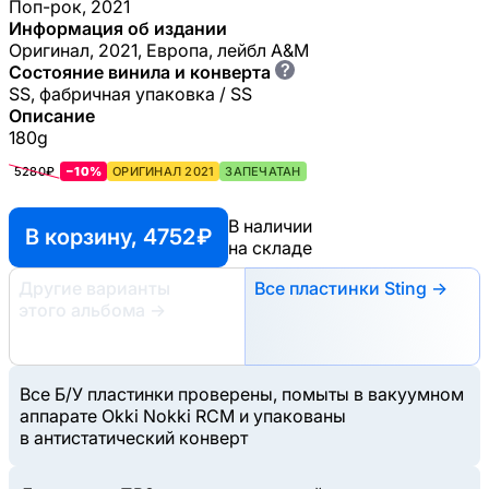
Поп-рок, 2021
Информация об издании
Оригинал, 2021, Европа, лейбл A&M
?
Состояние винила и конверта
SS, фабричная упаковка / SS
Описание
180g
5280₽
−10%
ОРИГИНАЛ 2021
ЗАПЕЧАТАН
В наличии
В корзину, 4752 ₽
на складе
Другие варианты
Все пластинки Sting →
этого альбома
→
Все Б/У пластинки проверены, помыты в вакуумном
аппарате Okki Nokki RCM и упакованы
в антистатический конверт