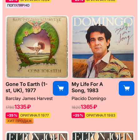
ПОПУЛЯРНО
Gone To Earth (1-
My Life For A
st, UK), 1977
Song, 1983
Barclay James Harvest
Placido Domingo
1335 ₽
1365 ₽
1780
1820
–25%
ОРИГИНАЛ 1977
–25%
ОРИГИНАЛ 1983
ХИТ ПРОДАЖ