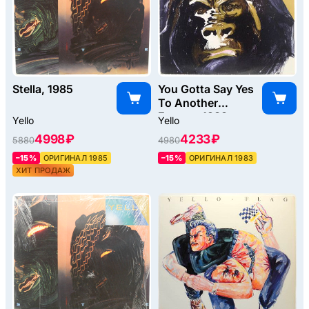
Stella, 1985
You Gotta Say Yes
To Another
Excess, 1983
Yello
Yello
4998 ₽
4233 ₽
5880
4980
–15%
ОРИГИНАЛ 1985
–15%
ОРИГИНАЛ 1983
ХИТ ПРОДАЖ