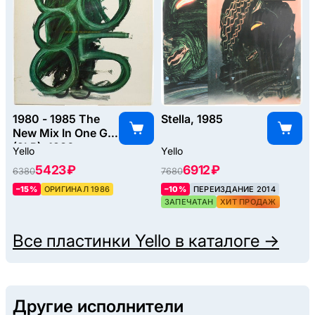
1980 - 1985 The
Stella, 1985
New Mix In One Go
(2LP), 1986
Yello
Yello
5423 ₽
6912 ₽
6380
7680
–15%
ОРИГИНАЛ 1986
–10%
ПЕРЕИЗДАНИЕ 2014
ЗАПЕЧАТАН
ХИТ ПРОДАЖ
Все пластинки
Yello
в каталоге →
Другие исполнители