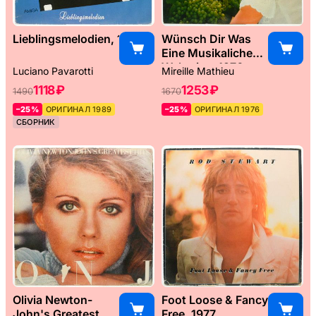
Lieblingsmelodien, 1989
Wünsch Dir Was
Eine Musikaliche
Weltreise, 1976
Luciano Pavarotti
Mireille Mathieu
1118 ₽
1253 ₽
1490
1670
–25%
ОРИГИНАЛ 1989
–25%
ОРИГИНАЛ 1976
СБОРНИК
Olivia Newton-
Foot Loose & Fancy
John's Greatest
Free, 1977