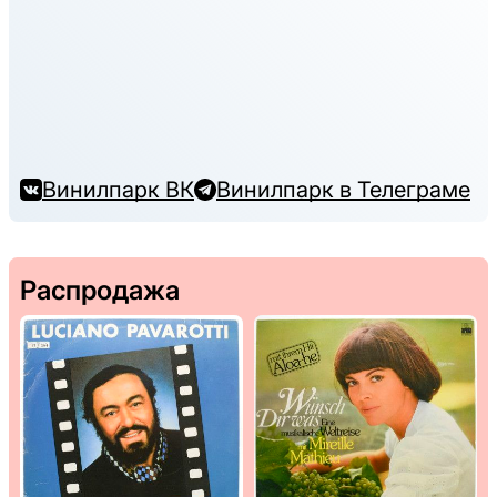
Винилпарк ВК
Винилпарк в Телеграме
Распродажа