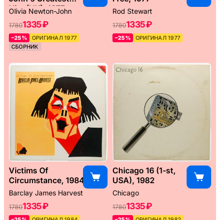
Hits (UK), 1977
Olivia Newton-John
Rod Stewart
1335 ₽
1335 ₽
1780
1780
–25%
ОРИГИНАЛ 1977
–25%
ОРИГИНАЛ 1977
СБОРНИК
Victims Of
Chicago 16 (1-st,
Circumstance, 1984
USA), 1982
Barclay James Harvest
Chicago
1335 ₽
1335 ₽
1780
1780
–25%
ОРИГИНАЛ 1984
–25%
ОРИГИНАЛ 1982