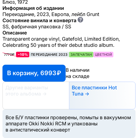
Блюз, 1972
Информация об издании
Переиздание, 2023, Европа, лейбл Grunt
?
Состояние винила и конверта
SS, фабричная упаковка / SS
Описание
Transparent orange vinyl, Gatefold, Limited Edition,
Celebrating 50 years of their debut studio album.
7770₽
−10%
ПЕРЕИЗДАНИЕ 2023
ЗАПЕЧАТАН
ЦВЕТНОЙ
В наличии
В корзину, 6993 ₽
на складе
Другие варианты
Все пластинки Hot
этого альбома
→
Tuna →
Все Б/У пластинки проверены, помыты в вакуумном
аппарате Okki Nokki RCM и упакованы
в антистатический конверт