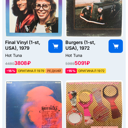
Final Vinyl (1-st,
Burgers (1-st,
USA), 1979
USA), 1972
Hot Tuna
Hot Tuna
3808 ₽
5091 ₽
4480
5989
–15%
ОРИГИНАЛ 1979
РЕДКИЙ
–15%
ОРИГИНАЛ 1972