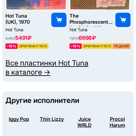
Hot Tuna
The
(UK), 1970
Phosphorescent
Rat (UK), 1973
Hot Tuna
Hot Tuna
5491 ₽
6698 ₽
6460
7879
–15%
ОРИГИНАЛ 1970
–15%
ОРИГИНАЛ 1973
РЕДКИЙ
Все пластинки
Hot Tuna
в каталоге →
Другие исполнители
Iggy Pop
Thin Lizzy
Juice
Procol
WRLD
Harum