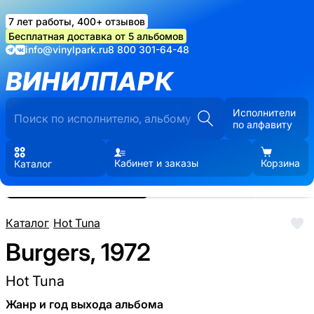
7 лет работы, 400+ отзывов
Бесплатная доставка от 5 альбомов
info@vinylpark.ru
8 800 301-64-48
ВИНИЛПАРК
Исполнители
по алфавиту
Кабинет и заказы
Корзина
Каталог
Реальные фото пластинки.
Нажмите, чтобы увеличить
Каталог
/
Hot Tuna
Burgers, 1972
Hot Tuna
Жанр и год выхода альбома