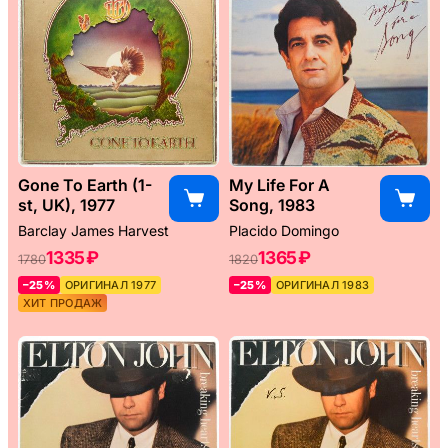
Gone To Earth (1-
My Life For A
st, UK), 1977
Song, 1983
Barclay James Harvest
Placido Domingo
1335 ₽
1365 ₽
1780
1820
–25%
ОРИГИНАЛ 1977
–25%
ОРИГИНАЛ 1983
ХИТ ПРОДАЖ