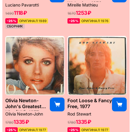
Weltreise, 1976
Luciano Pavarotti
Mireille Mathieu
1118 ₽
1253 ₽
1490
1670
–25%
ОРИГИНАЛ 1989
–25%
ОРИГИНАЛ 1976
СБОРНИК
Olivia Newton-
Foot Loose & Fancy
John's Greatest
Free, 1977
Hits (UK), 1977
Olivia Newton-John
Rod Stewart
1335 ₽
1335 ₽
1780
1780
–25%
ОРИГИНАЛ 1977
–25%
ОРИГИНАЛ 1977