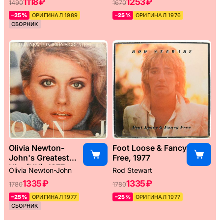
1118 ₽
1253 ₽
1490
1670
–25%
ОРИГИНАЛ 1989
–25%
ОРИГИНАЛ 1976
СБОРНИК
Olivia Newton-
Foot Loose & Fancy
John's Greatest
Free, 1977
Hits (UK), 1977
Olivia Newton-John
Rod Stewart
1335 ₽
1335 ₽
1780
1780
–25%
ОРИГИНАЛ 1977
–25%
ОРИГИНАЛ 1977
СБОРНИК