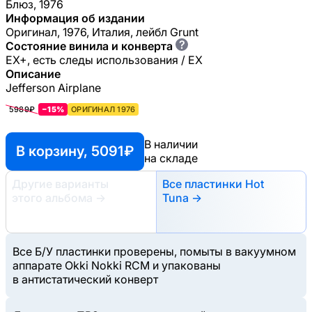
Блюз, 1976
Информация об издании
Оригинал, 1976, Италия, лейбл Grunt
?
Состояние винила и конверта
EX+, есть следы использования / EX
Описание
Jefferson Airplane
5989₽
−15%
ОРИГИНАЛ 1976
В наличии
В корзину, 5091 ₽
на складе
Другие варианты
Все пластинки Hot
этого альбома
→
Tuna →
Все Б/У пластинки проверены, помыты в вакуумном
аппарате Okki Nokki RCM и упакованы
в антистатический конверт