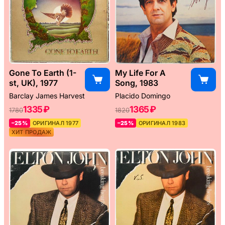
Gone To Earth (1-
My Life For A
st, UK), 1977
Song, 1983
Barclay James Harvest
Placido Domingo
1335 ₽
1365 ₽
1780
1820
–25%
ОРИГИНАЛ 1977
–25%
ОРИГИНАЛ 1983
ХИТ ПРОДАЖ