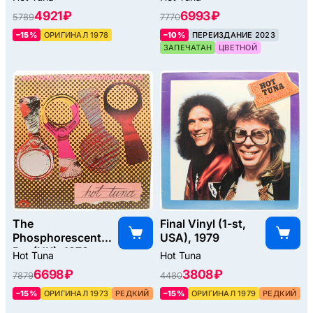
4921 ₽
6993 ₽
5789
7770
–15%
ОРИГИНАЛ 1978
–10%
ПЕРЕИЗДАНИЕ 2023
ЗАПЕЧАТАН
ЦВЕТНОЙ
The
Final Vinyl (1-st,
Phosphorescent
USA), 1979
Rat (UK), 1973
Hot Tuna
Hot Tuna
6698 ₽
3808 ₽
7879
4480
–15%
ОРИГИНАЛ 1973
РЕДКИЙ
–15%
ОРИГИНАЛ 1979
РЕДКИЙ