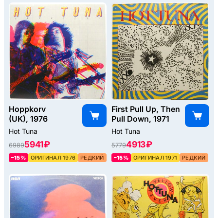
Hoppkorv
First Pull Up, Then
(UK), 1976
Pull Down, 1971
Hot Tuna
Hot Tuna
5941 ₽
4913 ₽
6989
5779
–15%
ОРИГИНАЛ 1976
РЕДКИЙ
–15%
ОРИГИНАЛ 1971
РЕДКИЙ