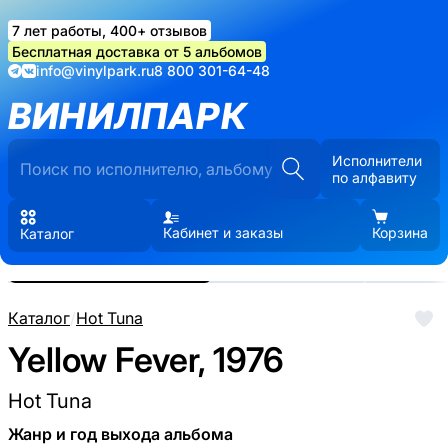
7 лет работы, 400+ отзывов
Бесплатная доставка от 5 альбомов
info@vinylpark.ru
8 800 301-64-48
ВИНИЛПАРК
Исполнители
по алфавиту
Кабинет и заказы
Корзина
Каталог
Реальные фото пластинки.
Нажмите, чтобы увеличить
Каталог
/
Hot Tuna
Yellow Fever, 1976
Hot Tuna
Жанр и год выхода альбома