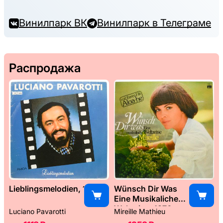
Винилпарк ВК
Винилпарк в Телеграме
Распродажа
Lieblingsmelodien, 1989
Wünsch Dir Was
Eine Musikaliche
Weltreise, 1976
Luciano Pavarotti
Mireille Mathieu