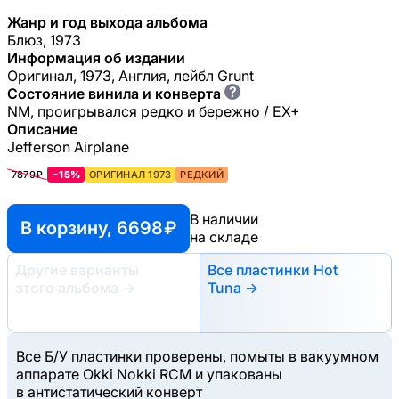
Жанр и год выхода альбома
Блюз, 1973
Информация об издании
Оригинал, 1973, Англия, лейбл Grunt
?
Состояние винила и конверта
NM, проигрывался редко и бережно / EX+
Описание
Jefferson Airplane
7879₽
−15%
ОРИГИНАЛ 1973
РЕДКИЙ
В наличии
В корзину, 6698 ₽
на складе
Другие варианты
Все пластинки Hot
этого альбома
→
Tuna →
Все Б/У пластинки проверены, помыты в вакуумном
аппарате Okki Nokki RCM и упакованы
в антистатический конверт