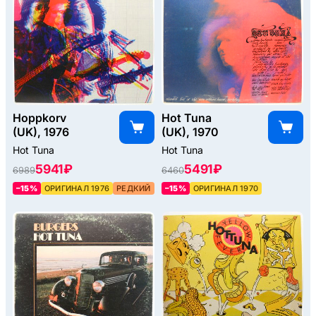
Hoppkorv
Hot Tuna
(UK), 1976
(UK), 1970
Hot Tuna
Hot Tuna
5941 ₽
5491 ₽
6989
6460
–15%
ОРИГИНАЛ 1976
РЕДКИЙ
–15%
ОРИГИНАЛ 1970