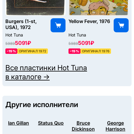
Burgers (1-st,
Yellow Fever, 1976
USA), 1972
Hot Tuna
Hot Tuna
5091 ₽
5091 ₽
5989
5989
–15%
ОРИГИНАЛ 1972
–15%
ОРИГИНАЛ 1976
Все пластинки
Hot Tuna
в каталоге →
Другие исполнители
Ian Gillan
Status Quo
Bruce
George
Dickinson
Harrison