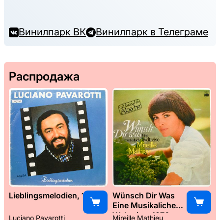
Винилпарк ВК
Винилпарк в Телеграме
Распродажа
Lieblingsmelodien, 1989
Wünsch Dir Was
Eine Musikaliche
Weltreise, 1976
Luciano Pavarotti
Mireille Mathieu