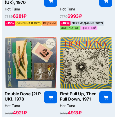
(UK), 1970
Hot Tuna
Hot Tuna
6281 ₽
6993 ₽
7389
7770
–15%
ОРИГИНАЛ 1970
РЕДКИЙ
–10%
ПЕРЕИЗДАНИЕ 2023
ЗАПЕЧАТАН
ЦВЕТНОЙ
Double Dose (2LP,
First Pull Up, Then
UK), 1978
Pull Down, 1971
Hot Tuna
Hot Tuna
4921 ₽
4913 ₽
5789
5779