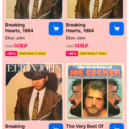
Breaking
Breaking
Hearts, 1984
Hearts, 1984
Elton John
Elton John
1418 ₽
1418 ₽
1890
1890
–25%
ОРИГИНАЛ 1984
–25%
ОРИГИНАЛ 1984
Breaking
The Very Best Of