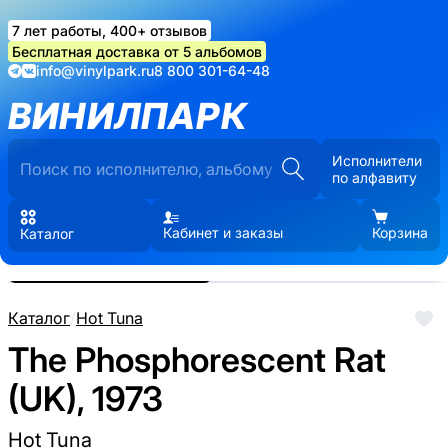
7 лет работы, 400+ отзывов
Бесплатная доставка от 5 альбомов
info@vinylpark.ru
8 800 301-64-48
ВИНИЛПАРК
Исполнители
по алфавиту
Кабинет и заказы
Корзина
Каталог
Реальные фото пластинки.
Нажмите, чтобы увеличить
Каталог
/
Hot Tuna
The Phosphorescent Rat
(UK), 1973
Hot Tuna