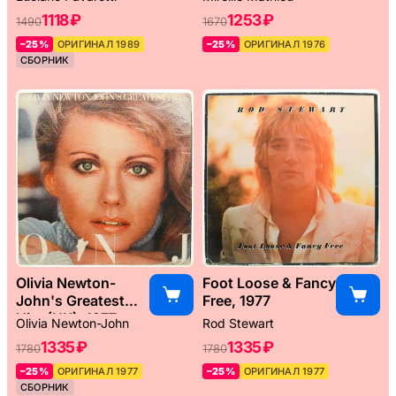
1118 ₽
1253 ₽
1490
1670
–25%
ОРИГИНАЛ 1989
–25%
ОРИГИНАЛ 1976
СБОРНИК
Olivia Newton-
Foot Loose & Fancy
John's Greatest
Free, 1977
Hits (UK), 1977
Olivia Newton-John
Rod Stewart
1335 ₽
1335 ₽
1780
1780
–25%
ОРИГИНАЛ 1977
–25%
ОРИГИНАЛ 1977
СБОРНИК