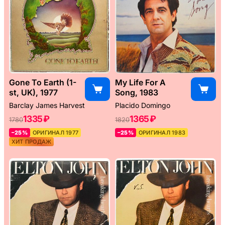
Gone To Earth (1-
My Life For A
st, UK), 1977
Song, 1983
Barclay James Harvest
Placido Domingo
1335 ₽
1365 ₽
1780
1820
–25%
ОРИГИНАЛ 1977
–25%
ОРИГИНАЛ 1983
ХИТ ПРОДАЖ