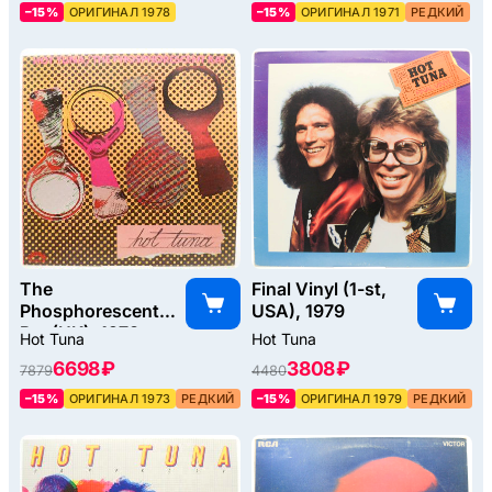
–15%
ОРИГИНАЛ 1978
–15%
ОРИГИНАЛ 1971
РЕДКИЙ
The
Final Vinyl (1-st,
Phosphorescent
USA), 1979
Rat (UK), 1973
Hot Tuna
Hot Tuna
6698 ₽
3808 ₽
7879
4480
–15%
ОРИГИНАЛ 1973
РЕДКИЙ
–15%
ОРИГИНАЛ 1979
РЕДКИЙ