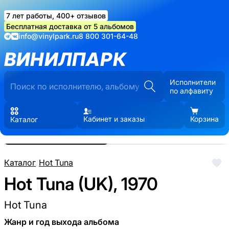
7 лет работы, 400+ отзывов
Бесплатная доставка от 5 альбомов
info@vinylpark.ru
8 800 301-64-48
ВИНИЛПАРК
Исполнители
по алфавиту
Кабинет и заказы
Корзина
Каталог
Реальные фото пластинки.
Нажмите, чтобы увеличить
Каталог
/
Hot Tuna
Hot Tuna (UK), 1970
Hot Tuna
Жанр и год выхода альбома