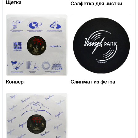
Щетка
Салфетка для чистки
Конверт
Слипмат из фетра