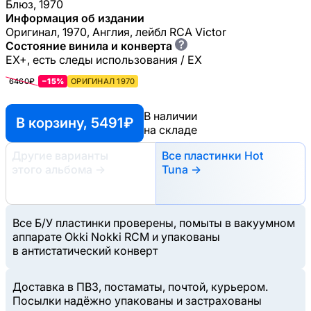
Блюз, 1970
Информация об издании
Оригинал, 1970, Англия, лейбл RCA Victor
?
Состояние винила и конверта
EX+, есть следы использования / EX
6460₽
−15%
ОРИГИНАЛ 1970
В наличии
В корзину, 5491 ₽
на складе
Другие варианты
Все пластинки Hot
этого альбома
→
Tuna →
Все Б/У пластинки проверены, помыты в вакуумном
аппарате Okki Nokki RCM и упакованы
в антистатический конверт
Доставка в ПВЗ, постаматы, почтой, курьером.
Посылки надёжно упакованы и застрахованы