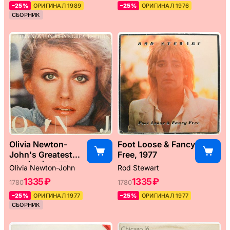
–25%
ОРИГИНАЛ 1989
–25%
ОРИГИНАЛ 1976
СБОРНИК
Olivia Newton-
Foot Loose & Fancy
John's Greatest
Free, 1977
Hits (UK), 1977
Olivia Newton-John
Rod Stewart
1335 ₽
1335 ₽
1780
1780
–25%
ОРИГИНАЛ 1977
–25%
ОРИГИНАЛ 1977
СБОРНИК