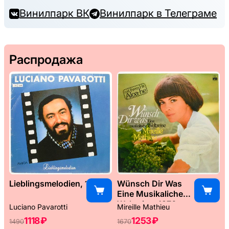
Винилпарк ВК
Винилпарк в Телеграме
Распродажа
Lieblingsmelodien, 1989
Wünsch Dir Was
Eine Musikaliche
Weltreise, 1976
Luciano Pavarotti
Mireille Mathieu
1118 ₽
1253 ₽
1490
1670