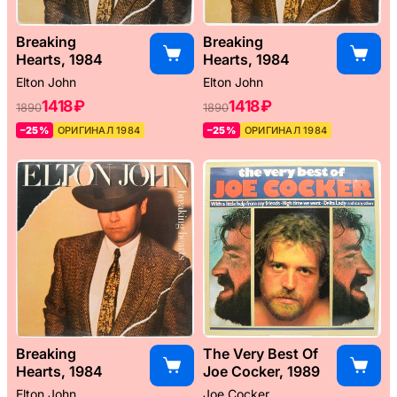
Breaking
Breaking
Hearts, 1984
Hearts, 1984
Elton John
Elton John
1418 ₽
1418 ₽
1890
1890
–25%
ОРИГИНАЛ 1984
–25%
ОРИГИНАЛ 1984
Breaking
The Very Best Of
Hearts, 1984
Joe Cocker, 1989
Elton John
Joe Cocker