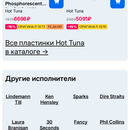
Phosphorescent
Rat (UK), 1973
Hot Tuna
Hot Tuna
6698 ₽
5091 ₽
7879
5989
–15%
ОРИГИНАЛ 1973
РЕДКИЙ
–15%
ОРИГИНАЛ 1976
Все пластинки
Hot Tuna
в каталоге →
Другие исполнители
Lindemann
Ken
Sparks
Dire Straits
Till
Hensley
Laura
30
Fancy
Phil Collins
Branigan
Seconds