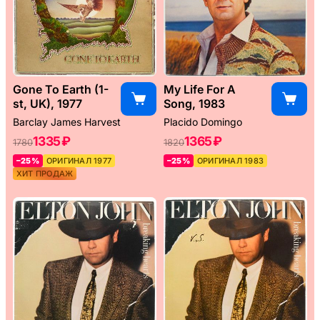
Gone To Earth (1-
My Life For A
st, UK), 1977
Song, 1983
Barclay James Harvest
Placido Domingo
1335 ₽
1365 ₽
1780
1820
–25%
ОРИГИНАЛ 1977
–25%
ОРИГИНАЛ 1983
ХИТ ПРОДАЖ