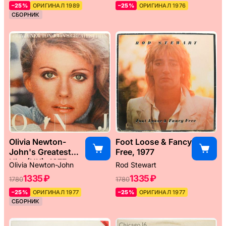
–25%
ОРИГИНАЛ 1989
–25%
ОРИГИНАЛ 1976
СБОРНИК
Olivia Newton-
Foot Loose & Fancy
John's Greatest
Free, 1977
Hits (UK), 1977
Olivia Newton-John
Rod Stewart
1335 ₽
1335 ₽
1780
1780
–25%
ОРИГИНАЛ 1977
–25%
ОРИГИНАЛ 1977
СБОРНИК