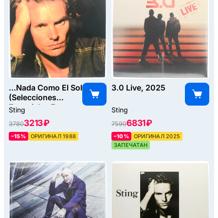
...Nada Como El Sol
3.0 Live, 2025
(Selecciones
Especiales En
Sting
Sting
Espanol Y
3213 ₽
6831 ₽
3780
7590
Portugues), 1988
–15%
ОРИГИНАЛ 1988
–10%
ОРИГИНАЛ 2025
ЗАПЕЧАТАН