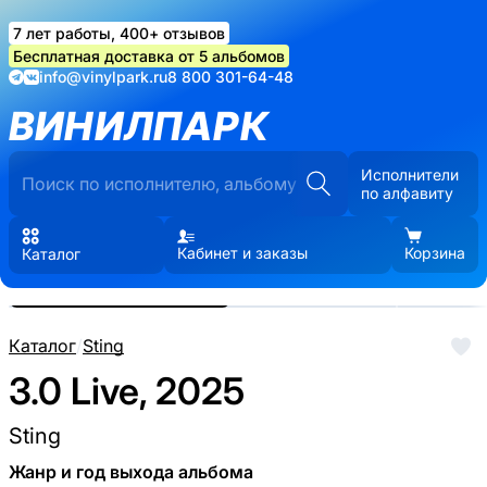
7 лет работы, 400+ отзывов
Бесплатная доставка от 5 альбомов
info@vinylpark.ru
8 800 301-64-48
ВИНИЛПАРК
Исполнители
по алфавиту
Кабинет и заказы
Корзина
Каталог
Реальные фото пластинки.
Нажмите, чтобы увеличить
Каталог
/
Sting
3.0 Live, 2025
Sting
Жанр и год выхода альбома