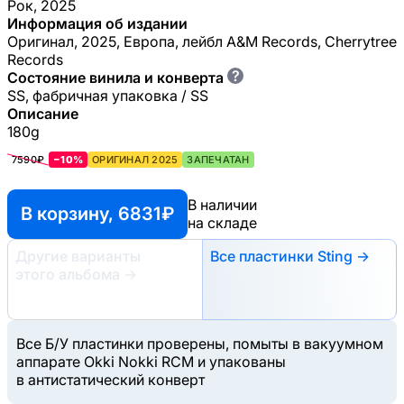
Рок, 2025
Информация об издании
Оригинал, 2025, Европа, лейбл A&M Records, Cherrytree
Records
?
Состояние винила и конверта
SS, фабричная упаковка / SS
Описание
180g
7590₽
−10%
ОРИГИНАЛ 2025
ЗАПЕЧАТАН
В наличии
В корзину, 6831 ₽
на складе
Другие варианты
Все пластинки Sting →
этого альбома
→
Все Б/У пластинки проверены, помыты в вакуумном
аппарате Okki Nokki RCM и упакованы
в антистатический конверт