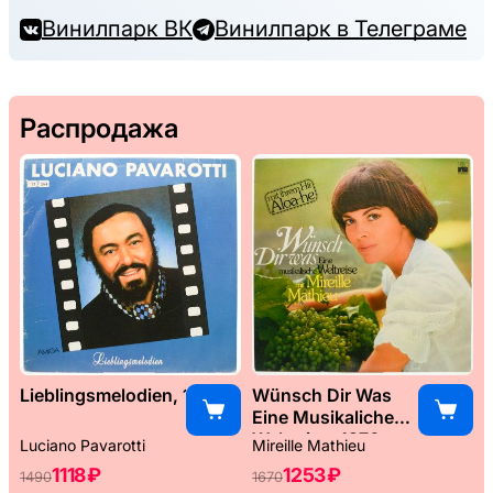
Винилпарк ВК
Винилпарк в Телеграме
Распродажа
Lieblingsmelodien, 1989
Wünsch Dir Was
Eine Musikaliche
Weltreise, 1976
Luciano Pavarotti
Mireille Mathieu
1118 ₽
1253 ₽
1490
1670