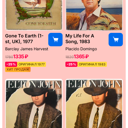
Gone To Earth (1-
My Life For A
st, UK), 1977
Song, 1983
Barclay James Harvest
Placido Domingo
1335 ₽
1365 ₽
1780
1820
–25%
ОРИГИНАЛ 1977
–25%
ОРИГИНАЛ 1983
ХИТ ПРОДАЖ