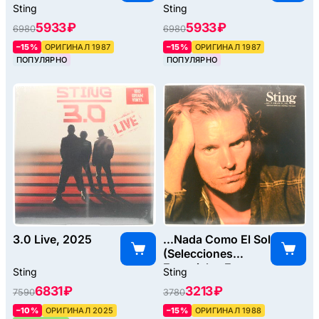
Sting
Sting
5933 ₽
5933 ₽
6980
6980
–15%
ОРИГИНАЛ 1987
–15%
ОРИГИНАЛ 1987
ПОПУЛЯРНО
ПОПУЛЯРНО
3.0 Live, 2025
...Nada Como El Sol
(Selecciones
Especiales En
Sting
Sting
Espanol Y
6831 ₽
3213 ₽
7590
3780
Portugues), 1988
–10%
ОРИГИНАЛ 2025
–15%
ОРИГИНАЛ 1988