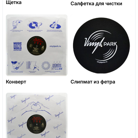
Щетка
Салфетка для чистки
Конверт
Слипмат из фетра