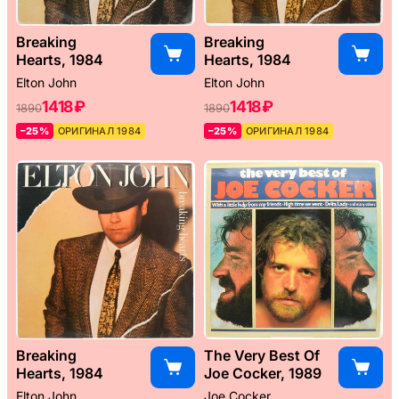
Breaking
Breaking
Hearts, 1984
Hearts, 1984
Elton John
Elton John
1418 ₽
1418 ₽
1890
1890
–25%
ОРИГИНАЛ 1984
–25%
ОРИГИНАЛ 1984
Breaking
The Very Best Of
Hearts, 1984
Joe Cocker, 1989
Elton John
Joe Cocker