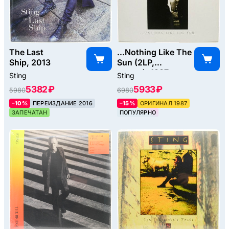
The Last
...Nothing Like The
Ship, 2013
Sun (2LP,
poster), 1987
Sting
Sting
5382 ₽
5933 ₽
5980
6980
–10%
ПЕРЕИЗДАНИЕ 2016
–15%
ОРИГИНАЛ 1987
ЗАПЕЧАТАН
ПОПУЛЯРНО