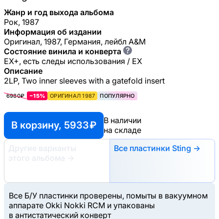
Жанр и год выхода альбома
Рок, 1987
Информация об издании
Оригинал, 1987, Германия, лейбл A&M
?
Состояние винила и конверта
EX+, есть следы использования / EX
Описание
2LP, Two inner sleeves with a gatefold insert
6980₽
−15%
ОРИГИНАЛ 1987
ПОПУЛЯРНО
В наличии
В корзину, 5933 ₽
на складе
Другие варианты
Все пластинки Sting →
этого альбома
→
Все Б/У пластинки проверены, помыты в вакуумном
аппарате Okki Nokki RCM и упакованы
в антистатический конверт