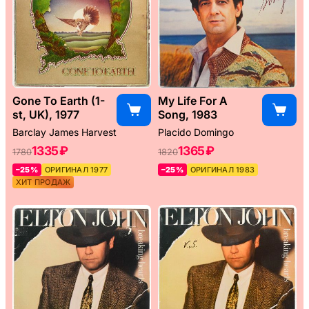
Gone To Earth (1-
My Life For A
st, UK), 1977
Song, 1983
Barclay James Harvest
Placido Domingo
1335 ₽
1365 ₽
1780
1820
–25%
ОРИГИНАЛ 1977
–25%
ОРИГИНАЛ 1983
ХИТ ПРОДАЖ