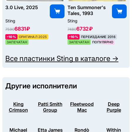
3.0 Live, 2025
Ten Summoner's
Tales, 1993
Sting
Sting
6831 ₽
6732 ₽
7590
7480
–10%
ОРИГИНАЛ 2025
–10%
ПЕРЕИЗДАНИЕ 2016
ЗАПЕЧАТАН
ЗАПЕЧАТАН
ПОПУЛЯРНО
Все пластинки
Sting
в каталоге →
Другие исполнители
King
Patti Smith
Fleetwood
Deep
Crimson
Group
Mac
Purple
Michael
Etta James
Rondò
Within