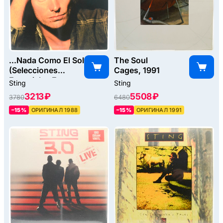
...Nada Como El Sol
The Soul
(Selecciones
Cages, 1991
Especiales En
Sting
Sting
Espanol Y
3213 ₽
5508 ₽
3780
6480
Portugues), 1988
–15%
ОРИГИНАЛ 1988
–15%
ОРИГИНАЛ 1991