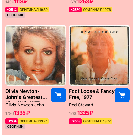
1118 ₽
1253 ₽
1490
1670
–25%
ОРИГИНАЛ 1989
–25%
ОРИГИНАЛ 1976
СБОРНИК
Olivia Newton-
Foot Loose & Fancy
John's Greatest
Free, 1977
Hits (UK), 1977
Olivia Newton-John
Rod Stewart
1335 ₽
1335 ₽
1780
1780
–25%
ОРИГИНАЛ 1977
–25%
ОРИГИНАЛ 1977
СБОРНИК