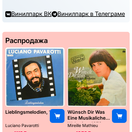
Винилпарк ВК
Винилпарк в Телеграме
Распродажа
Lieblingsmelodien, 1989
Wünsch Dir Was
Eine Musikaliche
Weltreise, 1976
Luciano Pavarotti
Mireille Mathieu