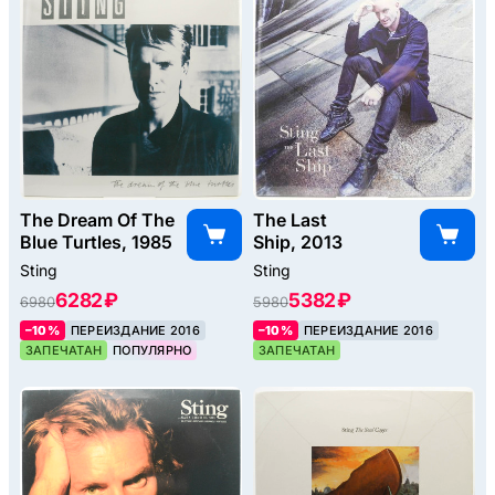
The Dream Of The
The Last
Blue Turtles, 1985
Ship, 2013
Sting
Sting
6282 ₽
5382 ₽
6980
5980
–10%
ПЕРЕИЗДАНИЕ 2016
–10%
ПЕРЕИЗДАНИЕ 2016
ЗАПЕЧАТАН
ПОПУЛЯРНО
ЗАПЕЧАТАН