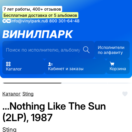
7 лет работы, 400+ отзывов
Бесплатная доставка от 5 альбомов
info@vinylpark.ru
8 800 301-64-48
ВИНИЛПАРК
Исполнители
по алфавиту
Кабинет и заказы
Корзина
Каталог
Реальные фото пластинки.
Нажмите, чтобы увеличить
Каталог
/
Sting
...Nothing Like The Sun
(2LP), 1987
Sting