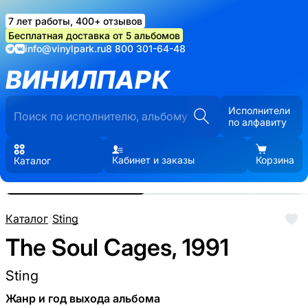
7 лет работы, 400+ отзывов
Бесплатная доставка от 5 альбомов
info@vinylpark.ru
8 800 301-64-48
ВИНИЛПАРК
Исполнители
по алфавиту
Кабинет и заказы
Корзина
Каталог
Реальные фото пластинки.
Нажмите, чтобы увеличить
Каталог
/
Sting
The Soul Cages, 1991
Sting
Жанр и год выхода альбома