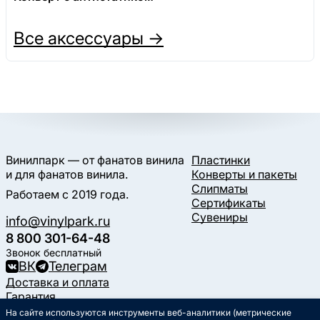
Все аксессуары →
Винилпарк — от фанатов винила
Пластинки
и для фанатов винила.
Конверты и пакеты
Слипматы
Работаем с 2019 года.
Сертификаты
Сувениры
info@vinylpark.ru
8 800 301-64-48
Звонок бесплатный
ВК
Телеграм
Доставка и оплата
Гарантия
Контакты
На сайте используются инструменты веб-аналитики (метрические