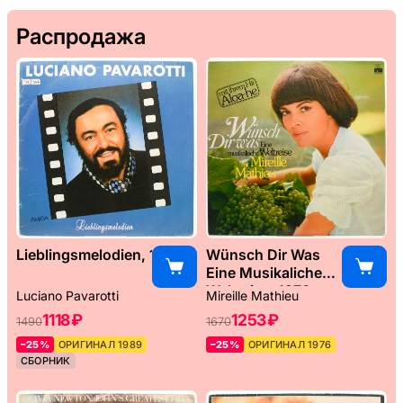
Распродажа
Lieblingsmelodien, 1989
Wünsch Dir Was
Eine Musikaliche
Weltreise, 1976
Luciano Pavarotti
Mireille Mathieu
1118 ₽
1253 ₽
1490
1670
–25%
ОРИГИНАЛ 1989
–25%
ОРИГИНАЛ 1976
СБОРНИК