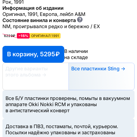
Рок, 1991
Информация об издании
Оригинал, 1991, Европа, лейбл A&M
?
Состояние винила и конверта
NM, проигрывался редко и бережно / EX
6229₽
−15%
ОРИГИНАЛ 1991
В наличии
В корзину, 5295 ₽
на складе
Другие варианты
Все пластинки Sting →
этого альбома
→
Все Б/У пластинки проверены, помыты в вакуумном
аппарате Okki Nokki RCM и упакованы
в антистатический конверт
Доставка в ПВЗ, постаматы, почтой, курьером.
Посылки надёжно упакованы и застрахованы