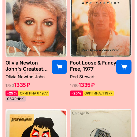
Olivia Newton-
Foot Loose & Fancy
John's Greatest
Free, 1977
Hits (UK), 1977
Olivia Newton-John
Rod Stewart
1335 ₽
1335 ₽
1780
1780
–25%
ОРИГИНАЛ 1977
–25%
ОРИГИНАЛ 1977
СБОРНИК