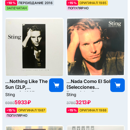
–10%
ПЕРЕИЗДАНИЕ 2016
–15%
ОРИГИНАЛ 1985
ЗАПЕЧАТАН
ПОПУЛЯРНО
...Nothing Like The
...Nada Como El Sol
Sun (2LP,
(Selecciones
poster), 1987
Especiales En
Sting
Sting
Espanol Y
5933 ₽
3213 ₽
6980
3780
Portugues), 1988
–15%
ОРИГИНАЛ 1987
–15%
ОРИГИНАЛ 1988
ПОПУЛЯРНО