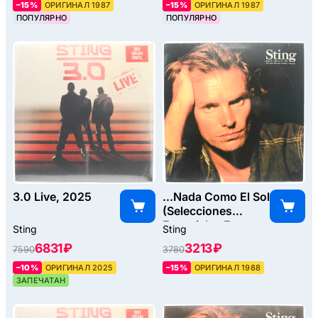
–15%
ОРИГИНАЛ 1987
–15%
ОРИГИНАЛ 1987
ПОПУЛЯРНО
ПОПУЛЯРНО
3.0 Live, 2025
...Nada Como El Sol
(Selecciones
Especiales En
Sting
Sting
Espanol Y
6831 ₽
3213 ₽
7590
3780
Portugues), 1988
–10%
ОРИГИНАЛ 2025
–15%
ОРИГИНАЛ 1988
ЗАПЕЧАТАН