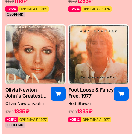
1118 ₽
1253 ₽
1490
1670
–25%
ОРИГИНАЛ 1989
–25%
ОРИГИНАЛ 1976
СБОРНИК
Olivia Newton-
Foot Loose & Fancy
John's Greatest
Free, 1977
Hits (UK), 1977
Olivia Newton-John
Rod Stewart
1335 ₽
1335 ₽
1780
1780
–25%
ОРИГИНАЛ 1977
–25%
ОРИГИНАЛ 1977
СБОРНИК