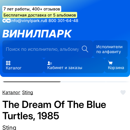
7 лет работы, 400+ отзывов
Бесплатная доставка от 5 альбомов
info@vinylpark.ru
8 800 301-64-48
ВИНИЛПАРК
Исполнители
по алфавиту
Кабинет и заказы
Корзина
Каталог
Реальные фото пластинки.
Нажмите, чтобы увеличить
Каталог
/
Sting
The Dream Of The Blue
Turtles, 1985
Sting