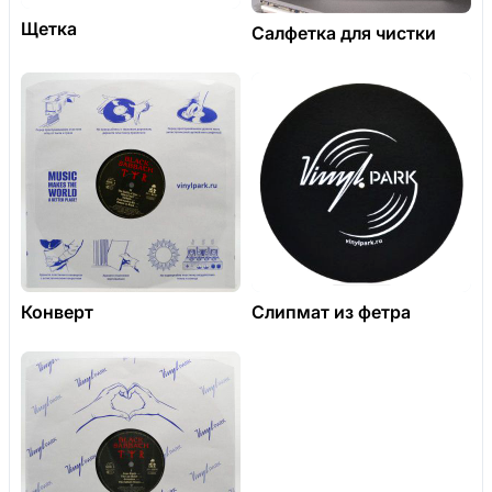
Щетка
Салфетка для чистки
Конверт
Слипмат из фетра