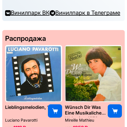
Винилпарк ВК
Винилпарк в Телеграме
Распродажа
Lieblingsmelodien, 1989
Wünsch Dir Was
Eine Musikaliche
Weltreise, 1976
Luciano Pavarotti
Mireille Mathieu