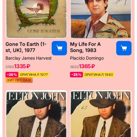
Gone To Earth (1-
My Life For A
st, UK), 1977
Song, 1983
Barclay James Harvest
Placido Domingo
1335 ₽
1365 ₽
1780
1820
–25%
ОРИГИНАЛ 1977
–25%
ОРИГИНАЛ 1983
ХИТ ПРОДАЖ