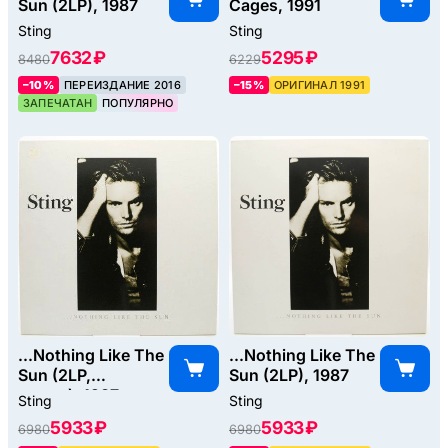
Sun (2LP), 1987
Cages, 1991
Sting
Sting
7632 ₽
5295 ₽
8480
6229
–10%
ПЕРЕИЗДАНИЕ 2016
–15%
ОРИГИНАЛ 1991
ЗАПЕЧАТАН
ПОПУЛЯРНО
...Nothing Like The
...Nothing Like The
Sun (2LP,
Sun (2LP), 1987
poster), 1987
Sting
Sting
5933 ₽
5933 ₽
6980
6980