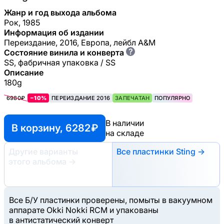
Жанр и год выхода альбома
Рок, 1985
Информация об издании
Переиздание, 2016, Европа, лейбл A&M
?
Состояние винила и конверта
SS, фабричная упаковка / SS
Описание
180g
6980₽
−10%
ПЕРЕИЗДАНИЕ 2016
ЗАПЕЧАТАН
ПОПУЛЯРНО
В наличии
В корзину, 6282 ₽
на складе
Другие варианты
Все пластинки Sting →
этого альбома
→
Все Б/У пластинки проверены, помыты в вакуумном
аппарате Okki Nokki RCM и упакованы
в антистатический конверт