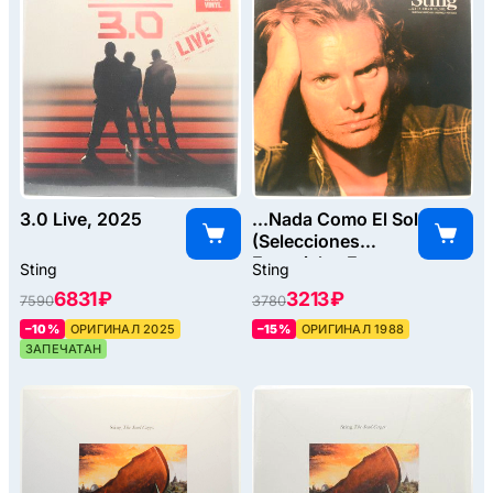
3.0 Live, 2025
...Nada Como El Sol
(Selecciones
Especiales En
Sting
Sting
Espanol Y
6831 ₽
3213 ₽
7590
3780
Portugues), 1988
–10%
ОРИГИНАЛ 2025
–15%
ОРИГИНАЛ 1988
ЗАПЕЧАТАН