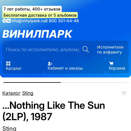
7 лет работы, 400+ отзывов
Бесплатная доставка от 5 альбомов
info@vinylpark.ru
8 800 301-64-48
ВИНИЛПАРК
Исполнители
по алфавиту
Кабинет и заказы
Корзина
Каталог
Реальные фото пластинки.
Нажмите, чтобы увеличить
Каталог
/
Sting
...Nothing Like The Sun
(2LP), 1987
Sting