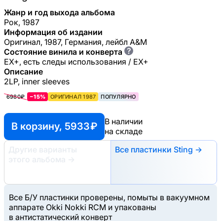
Жанр и год выхода альбома
Рок, 1987
Информация об издании
Оригинал, 1987, Германия, лейбл A&M
?
Состояние винила и конверта
EX+, есть следы использования / EX+
Описание
2LP, inner sleeves
6980₽
−15%
ОРИГИНАЛ 1987
ПОПУЛЯРНО
В наличии
В корзину, 5933 ₽
на складе
Другие варианты
Все пластинки Sting →
этого альбома
→
Все Б/У пластинки проверены, помыты в вакуумном
аппарате Okki Nokki RCM и упакованы
в антистатический конверт