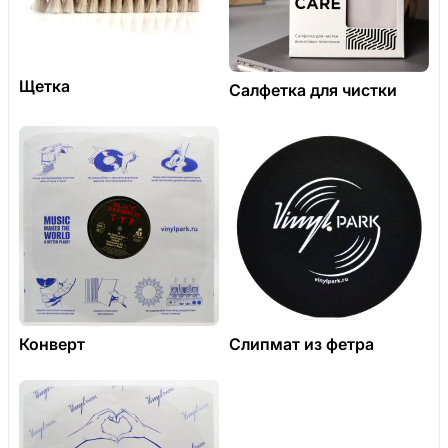
Щетка
Салфетка для чистки
Конверт
Слипмат из фетра