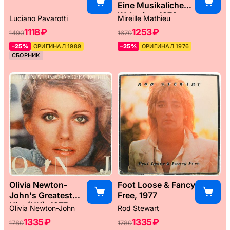
Eine Musikaliche
Weltreise, 1976
Luciano Pavarotti
Mireille Mathieu
1118 ₽
1253 ₽
1490
1670
–25%
ОРИГИНАЛ 1989
–25%
ОРИГИНАЛ 1976
СБОРНИК
Olivia Newton-
Foot Loose & Fancy
John's Greatest
Free, 1977
Hits (UK), 1977
Olivia Newton-John
Rod Stewart
1335 ₽
1335 ₽
1780
1780