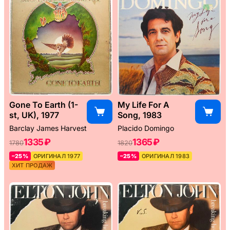
Gone To Earth (1-
My Life For A
st, UK), 1977
Song, 1983
Barclay James Harvest
Placido Domingo
1335 ₽
1365 ₽
1780
1820
–25%
ОРИГИНАЛ 1977
–25%
ОРИГИНАЛ 1983
ХИТ ПРОДАЖ