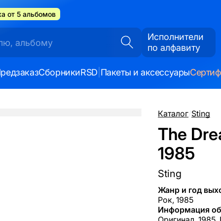
а от 5 альбомов
Исполнители
по алфавиту
редзаказ
Сборники
RSD
|
Пакеты и аксессуары
Серти
Каталог
/
Sting
The Drea
1985
Sting
Жанр и год вых
Рок, 1985
Информация об
Оригинал, 1985,