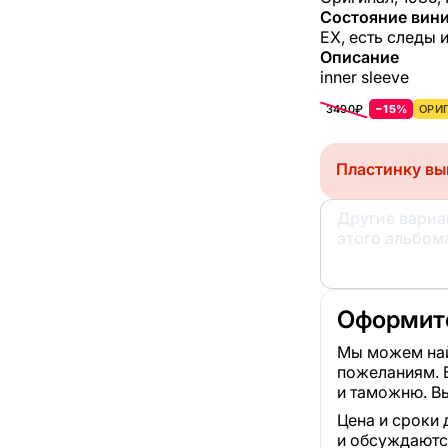
Состояние вини
EX, есть следы 
Описание
inner sleeve
3490₽
−15%
ОРИГ
Пластинку вы
Другие вари
этого альбом
Оформите
Мы можем най
пожеланиям. 
и таможню. Вы
Цена и сроки 
и обсуждаютс