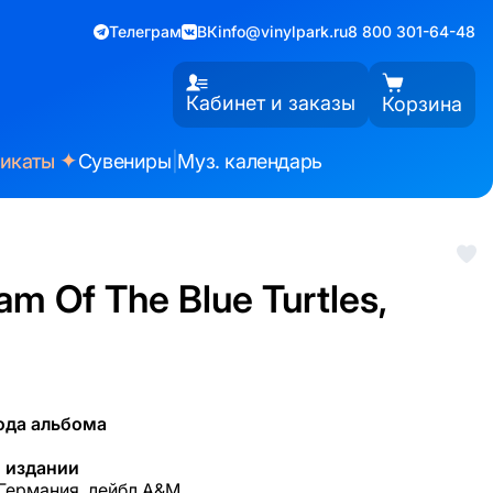
Телеграм
ВК
info@vinylpark.ru
8 800 301-64-48
Кабинет и заказы
Корзина
✦
фикаты
Сувениры
|
Муз. календарь
m Of The Blue Turtles,
ода альбома
 издании
 Германия, лейбл A&M