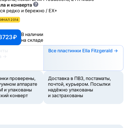
?
ла и конверта
ся редко и бережно / EX+
ИНАЛ 2014
В наличии
3723 ₽
на складе
анты
Все пластинки Ella Fitzgerald →
а
→
инки проверены,
Доставка в ПВЗ, постаматы,
уумном аппарате
почтой, курьером. Посылки
M и упакованы
надёжно упакованы
ский конверт
и застрахованы