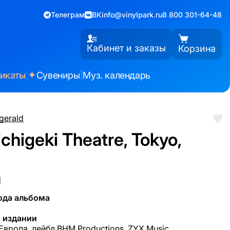
Телеграм
ВК
info@vinylpark.ru
8 800 301-64-48
Кабинет и заказы
Корзина
✦
фикаты
Сувениры
|
Муз. календарь
zgerald
Nichigeki Theatre, Tokyo,
d
ода альбома
 издании
 Европа, лейбл BHM Productions, ZYX Music