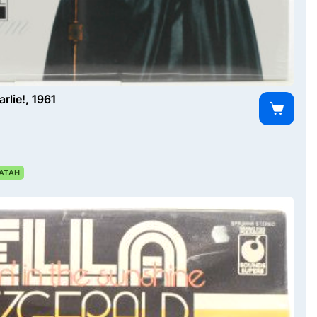
lie!, 1961
АТАН