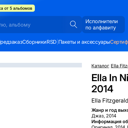
а от 5 альбомов
Исполнители
по алфавиту
редзаказ
Сборники
RSD
|
Пакеты и аксессуары
Серти
Каталог
/
Ella Fit
Ella In 
2014
Ella Fitzgeral
Жанр и год вых
Джаз, 2014
Информация об
Оригинал, 2014,