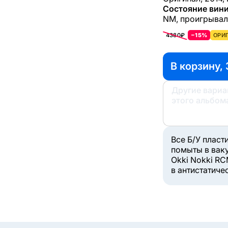
Состояние вини
NM, проигрывал
4380₽
−15%
ОРИГ
В корзину, 
Другие вари
этого альбом
Все Б/У пласт
помыты в вак
Okki Nokki RC
в антистатиче